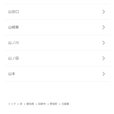
山合口
山崎東
山ノ川
山ノ田
山本
トップ
丼
愛知県
田原市
野田町
元屋敷