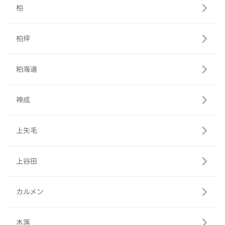
柏
柏坪
粕海道
神成
上矢毛
上谷田
カルメン
木落