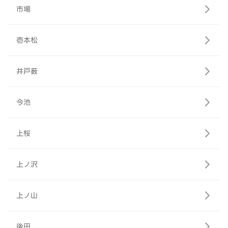
市場
壱本松
井戸薮
今池
上桜
上ノ沢
上ノ山
後田