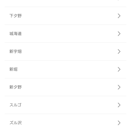
下夕野
城海道
新宇畑
新堀
新夕野
スルゴ
ズル沢