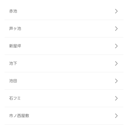
赤池
芦ヶ池
新屋坪
池下
池田
石フミ
市ノ西屋敷