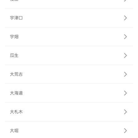
宇津口
宇畑
瓜生
大荒古
大海道
大札木
大堀