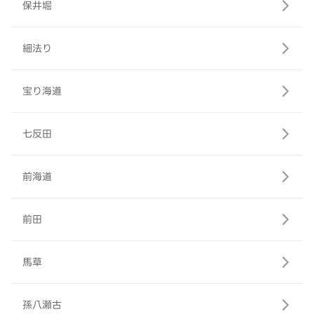
保井堀
細法り
宝り海道
七反田
前海道
前田
馬草
孫八瀬古