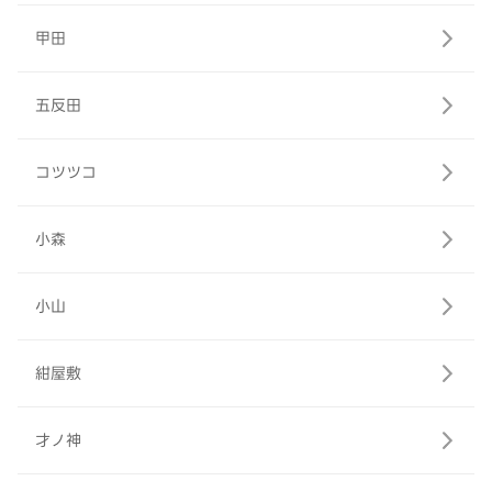
甲田
五反田
コツツコ
小森
小山
紺屋敷
才ノ神