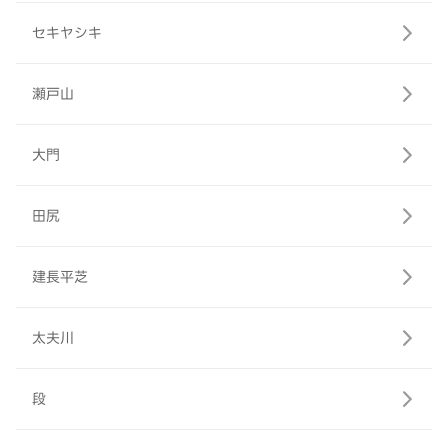
セキヤシキ
瀬戸山
大門
田尻
建長平芝
太夫川
段