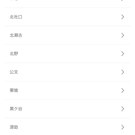
北社口
北瀬古
北野
公文
栗喰
黒ケ谷
源助