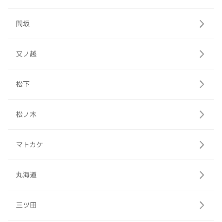
間坂
又ノ越
松下
松ノ木
マトカケ
丸海道
三ツ田