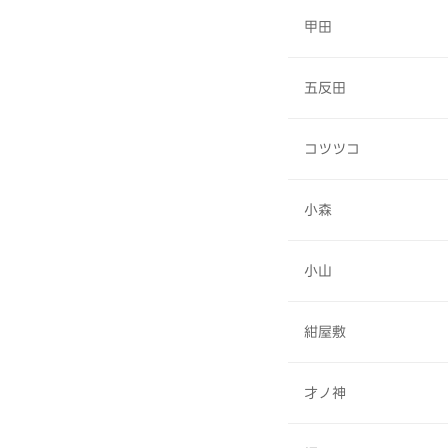
甲田
五反田
コツツコ
小森
小山
紺屋敷
才ノ神