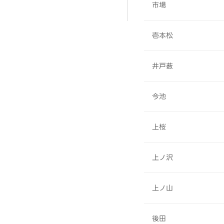
市場
壱本松
井戸薮
今池
上桜
上ノ沢
上ノ山
後田