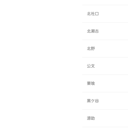
北社口
北瀬古
北野
公文
栗喰
黒ケ谷
源助