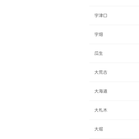
宇津口
宇畑
瓜生
大荒古
大海道
大札木
大堀