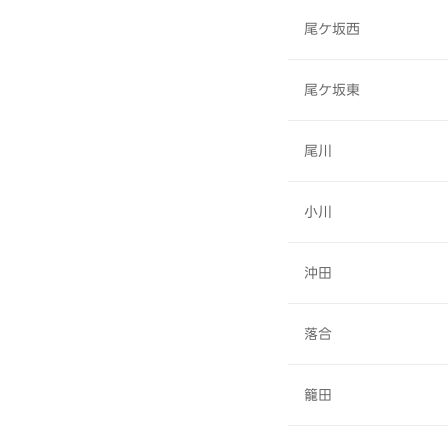
尾ケ坂西
尾ケ坂東
尾川
小川
沖田
落合
籠田