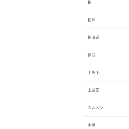
柏
柏坪
粕海道
神成
上矢毛
上谷田
カルメン
木落