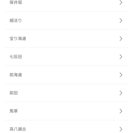
保井堀
細法り
宝り海道
七反田
前海道
前田
馬草
孫八瀬古