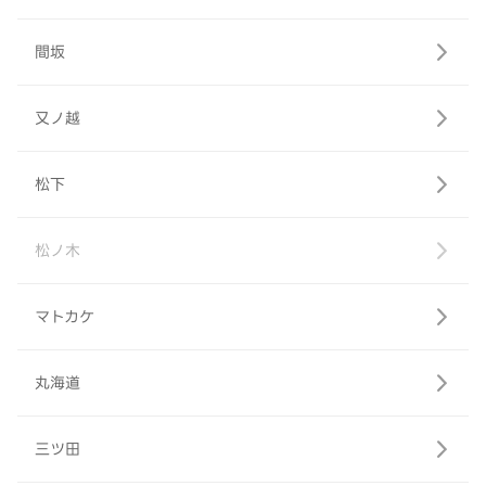
間坂
又ノ越
松下
松ノ木
マトカケ
丸海道
三ツ田