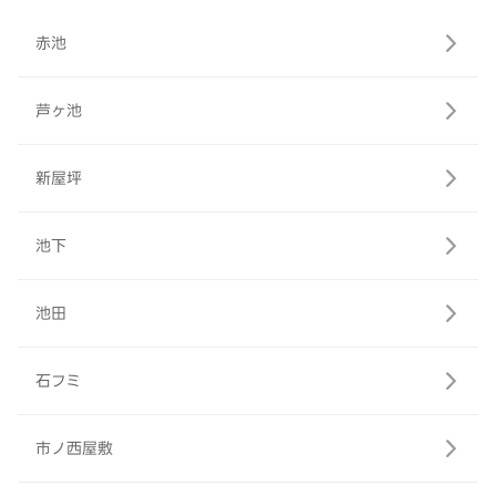
赤池
芦ヶ池
新屋坪
池下
池田
石フミ
市ノ西屋敷