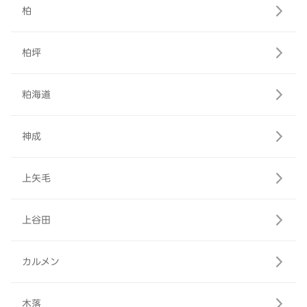
柏
柏坪
粕海道
神成
上矢毛
上谷田
カルメン
木落