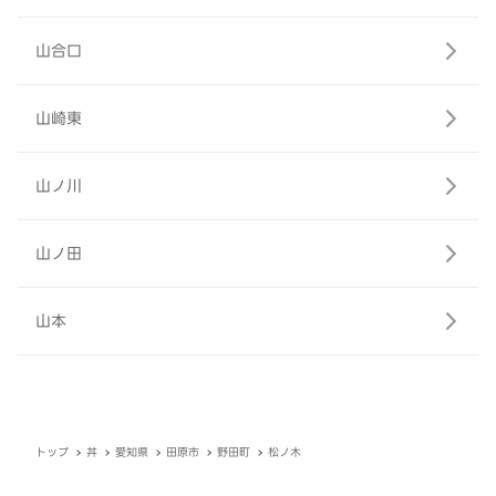
山合口
山崎東
山ノ川
山ノ田
山本
トップ
丼
愛知県
田原市
野田町
松ノ木