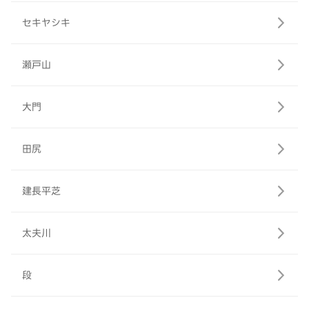
セキヤシキ
瀬戸山
大門
田尻
建長平芝
太夫川
段