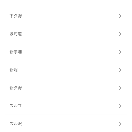
下夕野
城海道
新宇畑
新堀
新夕野
スルゴ
ズル沢