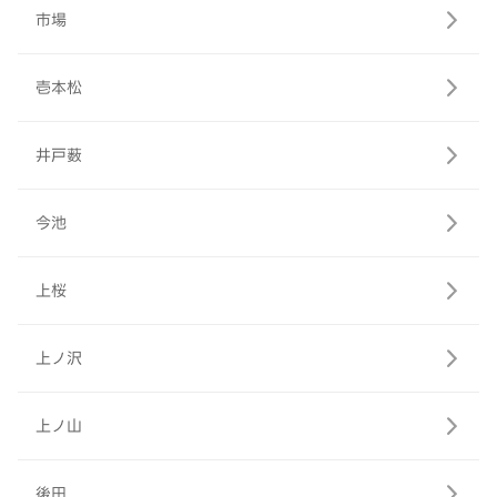
市場
壱本松
井戸薮
今池
上桜
上ノ沢
上ノ山
後田