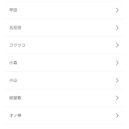
甲田
五反田
コツツコ
小森
小山
紺屋敷
才ノ神