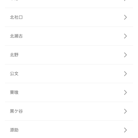
北社口
北瀬古
北野
公文
栗喰
黒ケ谷
源助