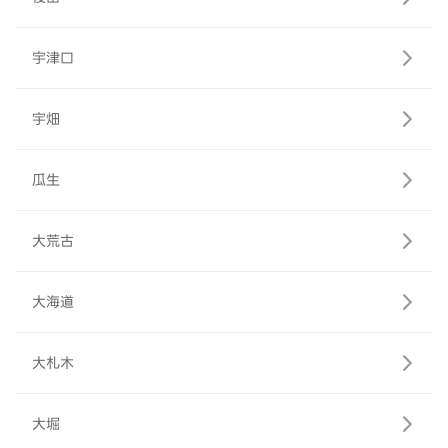
宇津口
宇畑
瓜生
大荒古
大海道
大札木
大堀