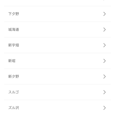
下夕野
城海道
新宇畑
新堀
新夕野
スルゴ
ズル沢