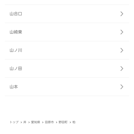
山合口
山崎東
山ノ川
山ノ田
山本
トップ
丼
愛知県
田原市
野田町
柏