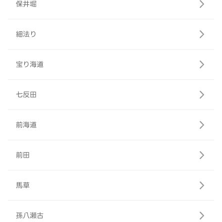
保井堀
細法り
宝り海道
七反田
前海道
前田
馬草
孫八瀬古