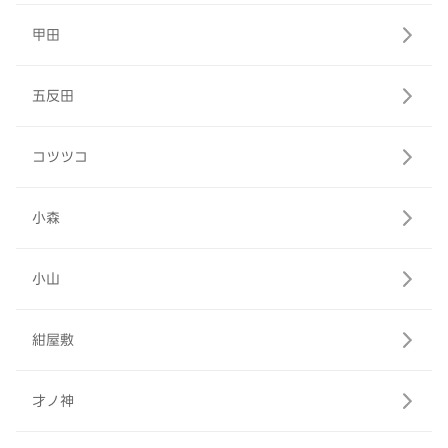
甲田
五反田
コツツコ
小森
小山
紺屋敷
才ノ神