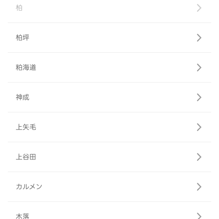
柏
柏坪
粕海道
神成
上矢毛
上谷田
カルメン
木落