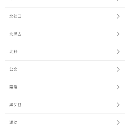
北社口
北瀬古
北野
公文
栗喰
黒ケ谷
源助