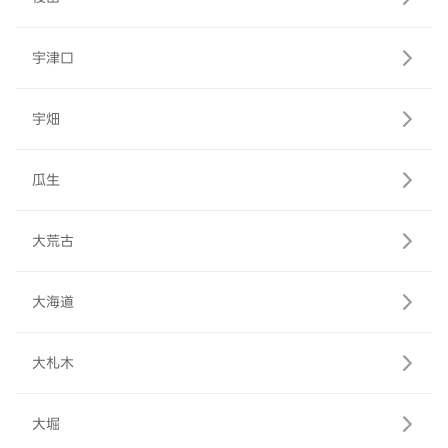
宇津口
宇畑
瓜生
大荒古
大海道
大札木
大堀