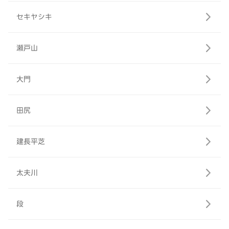
セキヤシキ
瀬戸山
大門
田尻
建長平芝
太夫川
段