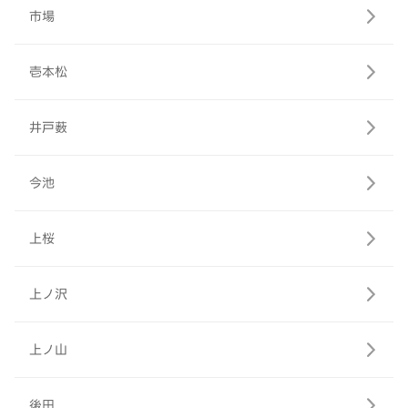
市場
壱本松
井戸薮
今池
上桜
上ノ沢
上ノ山
後田