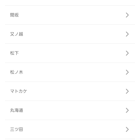
間坂
又ノ越
松下
松ノ木
マトカケ
丸海道
三ツ田