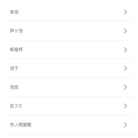
赤池
芦ヶ池
新屋坪
池下
池田
石フミ
市ノ西屋敷