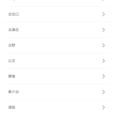
北社口
北瀬古
北野
公文
栗喰
黒ケ谷
源助