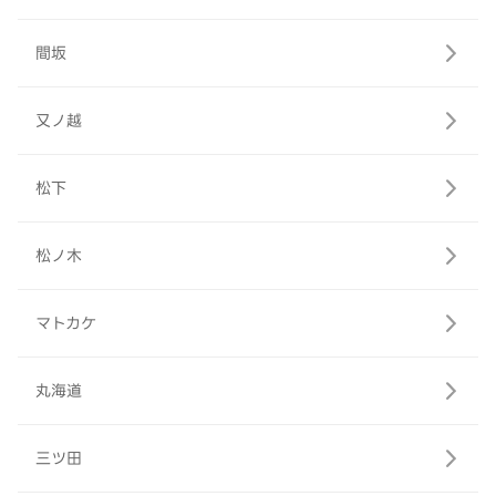
間坂
又ノ越
松下
松ノ木
マトカケ
丸海道
三ツ田