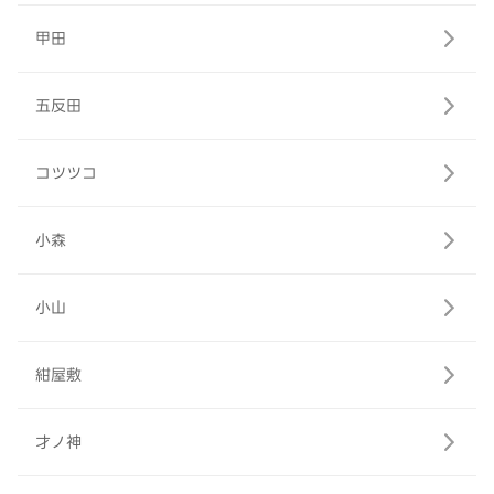
甲田
五反田
コツツコ
小森
小山
紺屋敷
才ノ神