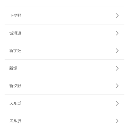
下夕野
城海道
新宇畑
新堀
新夕野
スルゴ
ズル沢