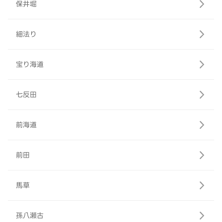
保井堀
細法り
宝り海道
七反田
前海道
前田
馬草
孫八瀬古