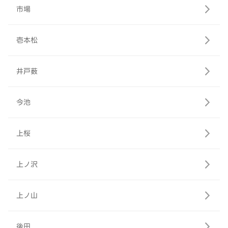
市場
壱本松
井戸薮
今池
上桜
上ノ沢
上ノ山
後田