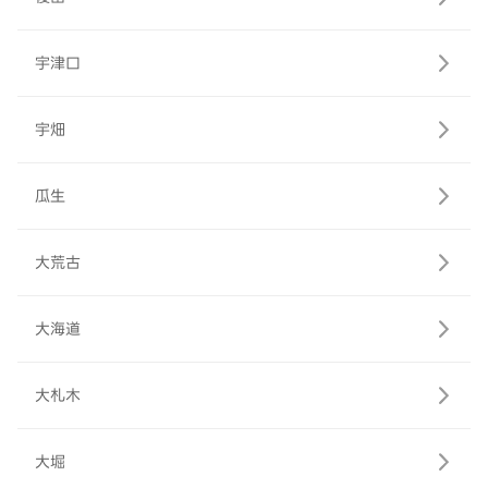
宇津口
宇畑
瓜生
大荒古
大海道
大札木
大堀