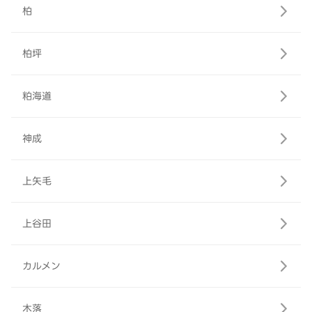
柏
柏坪
粕海道
神成
上矢毛
上谷田
カルメン
木落