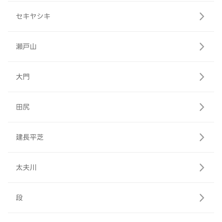
セキヤシキ
瀬戸山
大門
田尻
建長平芝
太夫川
段