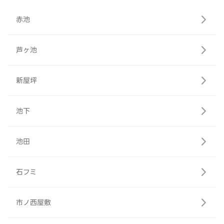
赤池
芦ヶ池
新屋坪
池下
池田
石フミ
市ノ西屋敷