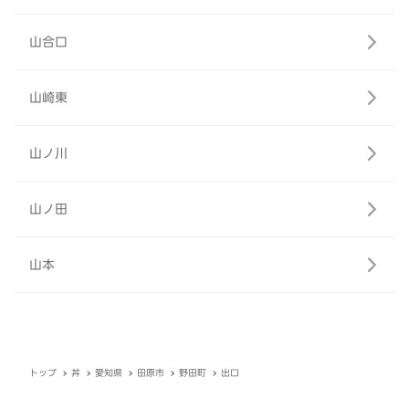
山合口
山崎東
山ノ川
山ノ田
山本
トップ
丼
愛知県
田原市
野田町
出口