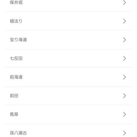
保井堀
細法り
宝り海道
七反田
前海道
前田
馬草
孫八瀬古