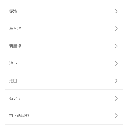
赤池
芦ヶ池
新屋坪
池下
池田
石フミ
市ノ西屋敷