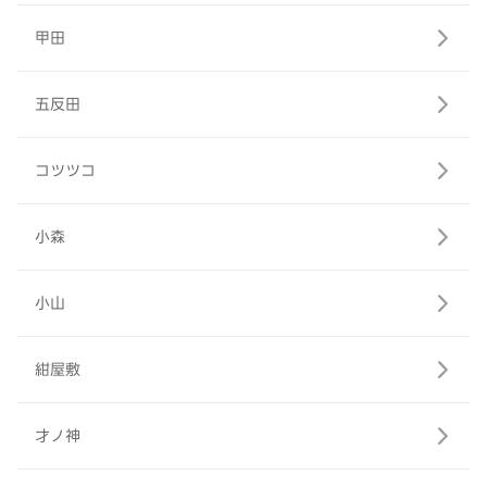
甲田
五反田
コツツコ
小森
小山
紺屋敷
才ノ神