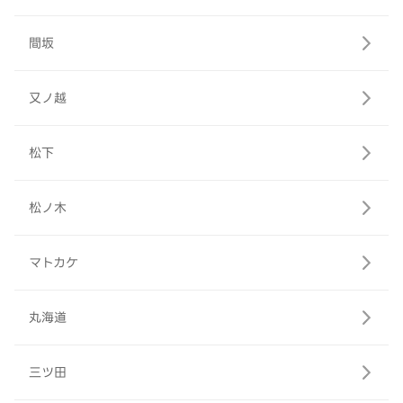
間坂
又ノ越
松下
松ノ木
マトカケ
丸海道
三ツ田