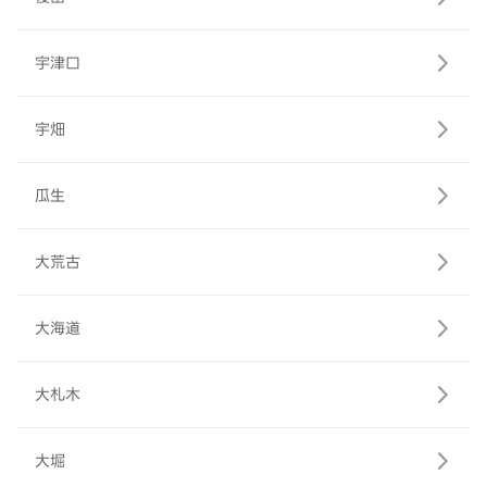
宇津口
宇畑
瓜生
大荒古
大海道
大札木
大堀