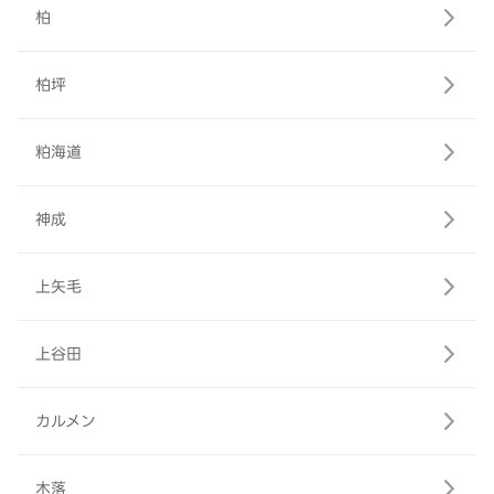
柏
柏坪
粕海道
神成
上矢毛
上谷田
カルメン
木落