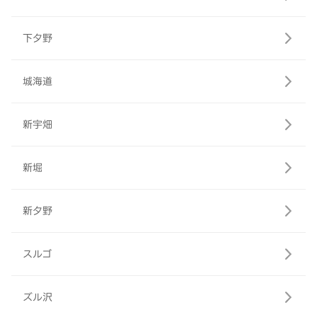
下夕野
城海道
新宇畑
新堀
新夕野
スルゴ
ズル沢