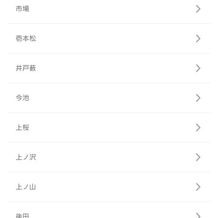
市場
壱本松
井戸薮
今池
上桜
上ノ沢
上ノ山
後田