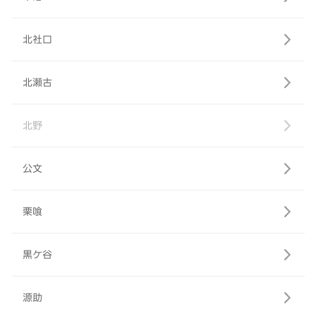
北社口
北瀬古
北野
公文
栗喰
黒ケ谷
源助