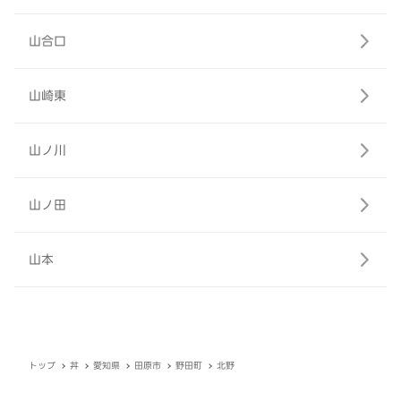
山合口
山崎東
山ノ川
山ノ田
山本
トップ
丼
愛知県
田原市
野田町
北野