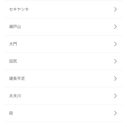
セキヤシキ
瀬戸山
大門
田尻
建長平芝
太夫川
段