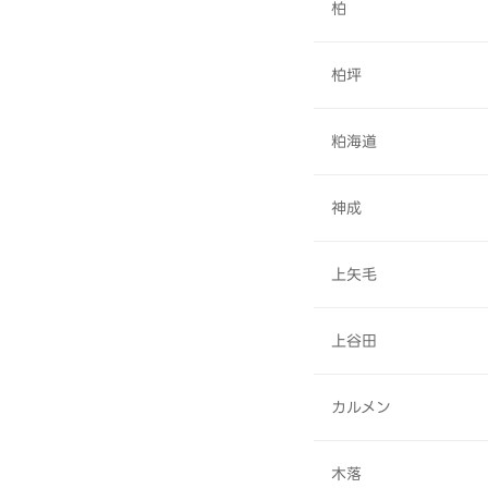
柏
柏坪
粕海道
神成
上矢毛
上谷田
カルメン
木落