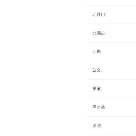
北社口
北瀬古
北野
公文
栗喰
黒ケ谷
源助