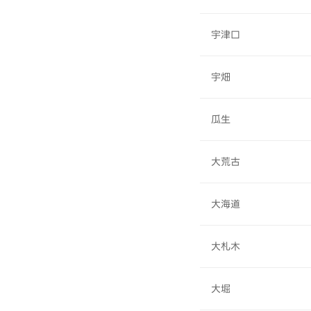
宇津口
宇畑
瓜生
大荒古
大海道
大札木
大堀