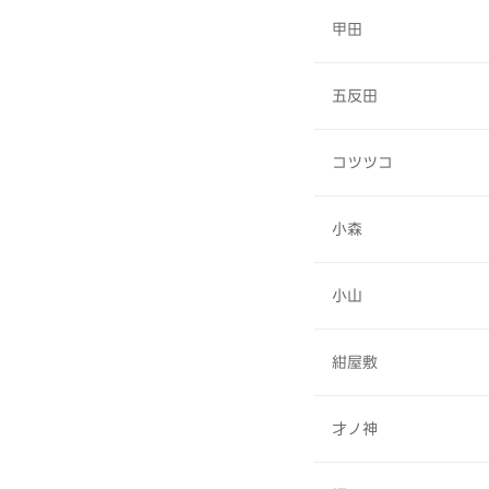
甲田
五反田
コツツコ
小森
小山
紺屋敷
才ノ神