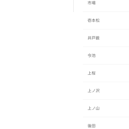
市場
壱本松
井戸薮
今池
上桜
上ノ沢
上ノ山
後田