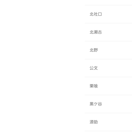
北社口
北瀬古
北野
公文
栗喰
黒ケ谷
源助