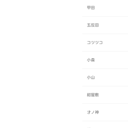
甲田
五反田
コツツコ
小森
小山
紺屋敷
才ノ神