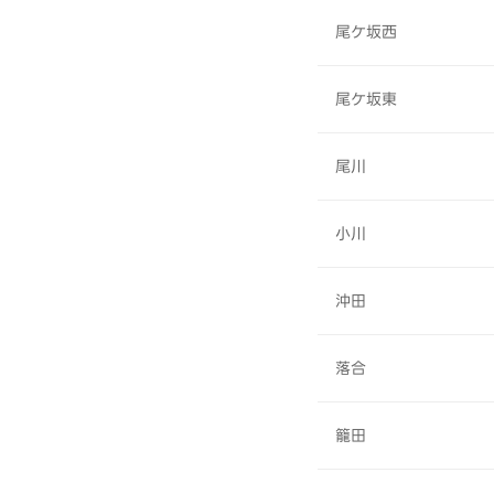
尾ケ坂西
尾ケ坂東
尾川
小川
沖田
落合
籠田