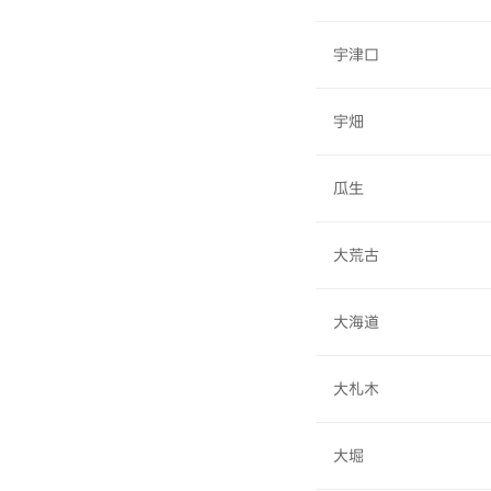
宇津口
宇畑
瓜生
大荒古
大海道
大札木
大堀