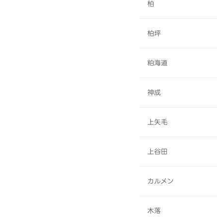
柏
柏坪
粕海道
神成
上矢毛
上谷田
カルメン
木落