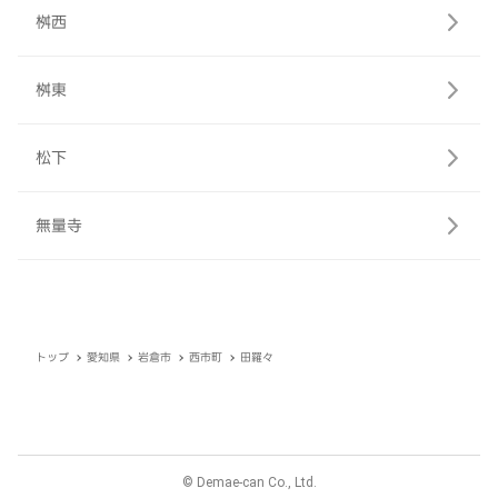
桝西
桝東
松下
無量寺
トップ
愛知県
岩倉市
西市町
田羅々
© Demae-can Co., Ltd.