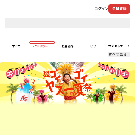
ログイン
会員登録
現在のお届け先：
すべて
インドカレー
お店価格
ピザ
ファストフード
すべて見る
超ゴイゴイヤスー夏祭