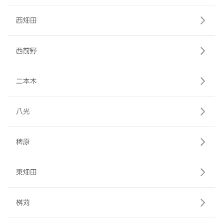
西畑田
西前野
二本木
八光
稗原
東畑田
桝苅