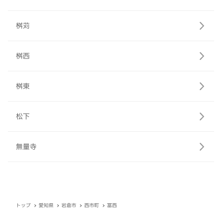
桝苅
桝西
桝東
松下
無量寺
トップ
愛知県
岩倉市
西市町
冨西