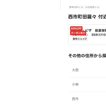
標準送料とは
お店価格とは
西市町田羅々 付
50%OFF
ドミノ・ピザ 岩倉栄
クーポンあり
3.7
(235)
35分
送料
mino's
新作シェイク
その他の住所から
大西
小柳
西市