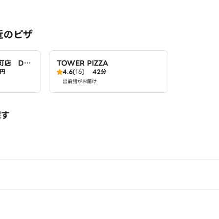
近のピザ
町店 Do
TOWER PIZZA
0円
4.6
(16)
42分
出前館がお届け
探す