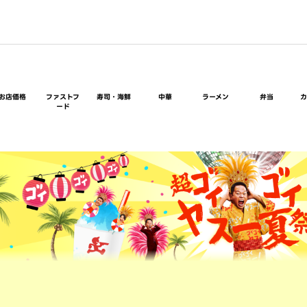
お店価格
ファストフ
寿司・海鮮
中華
ラーメン
弁当
ード