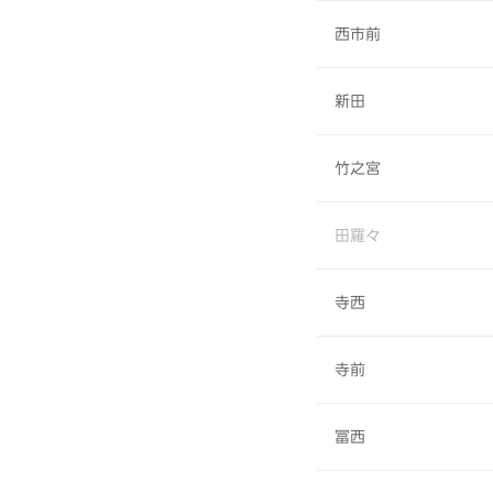
西市前
新田
竹之宮
田羅々
寺西
寺前
冨西