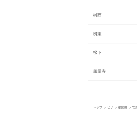
桝西
桝東
松下
無量寺
トップ
ピザ
愛知県
岩