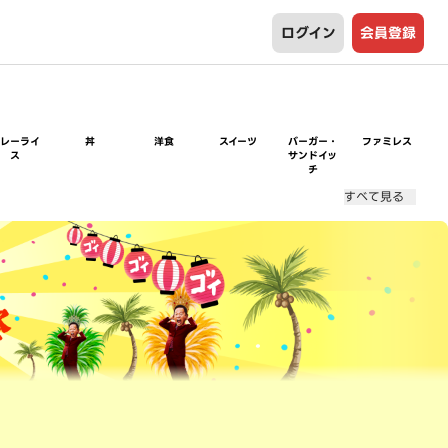
ログイン
会員登録
カレーライ
丼
洋食
スイーツ
バーガー・
ファミレス
ス
サンドイッ
チ
すべて見る