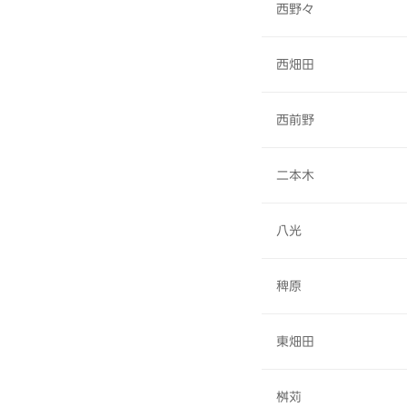
西野々
西畑田
西前野
二本木
八光
稗原
東畑田
桝苅