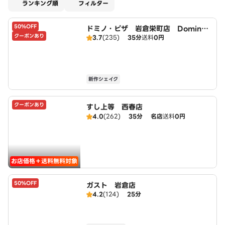
適用なし
ランキング順
フィルター
50%OFF
ドミノ・ピザ 岩倉栄町店 Domin
クーポンあり
3.7
(235)
35分
送料
0円
o's
新作シェイク
クーポンあり
すし上等 西春店
4.0
(262)
35分
名店
送料
0円
お店価格＋送料無料対象
50%OFF
ガスト 岩倉店
4.2
(124)
25分