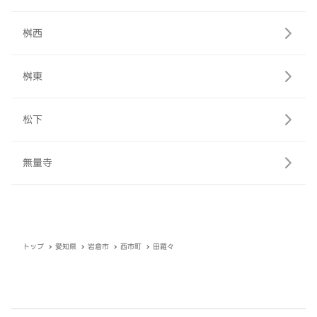
桝西
桝東
松下
無量寺
トップ
愛知県
岩倉市
西市町
田羅々