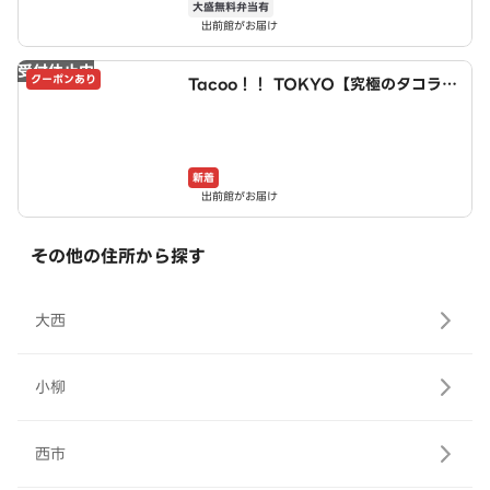
大盛無料弁当有
出前館がお届け
受付休止中
クーポンあり
Tacoo！！ TOKYO【究極のタコライ
ス】 小牧店
新着
出前館がお届け
その他の住所から探す
大西
小柳
西市