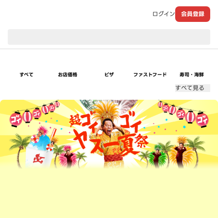
ログイン
会員登録
現在のお届け先：
すべて
お店価格
ピザ
ファストフード
寿司・海鮮
すべて見る
超ゴイゴイヤスー夏祭