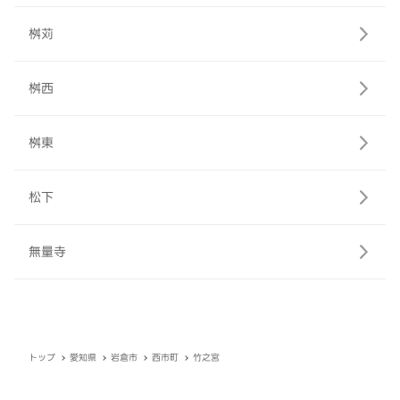
桝苅
桝西
桝東
松下
無量寺
トップ
愛知県
岩倉市
西市町
竹之宮