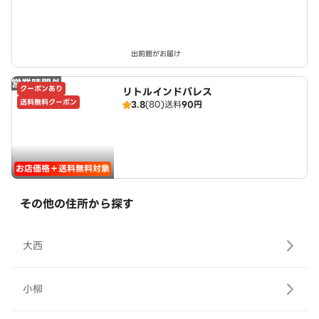
出前館がお届け
営業時間外
クーポンあり
リトルインドパレス
送料無料クーポン
3.8
(80)
送料
90円
お店価格＋送料無料対象
その他の住所から探す
大西
小柳