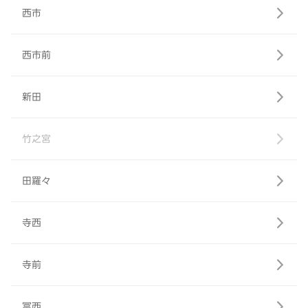
西市
西市前
新田
竹之宮
田羅々
寺西
寺前
冨西