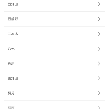
西畑田
西前野
二本木
八光
稗原
東畑田
桝苅
桝西