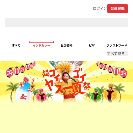
ログイン
会員登録
現在のお届け先：
すべて
インドカレー
お店価格
ピザ
ファストフード
すべて見る
超ゴイゴイヤスー夏祭