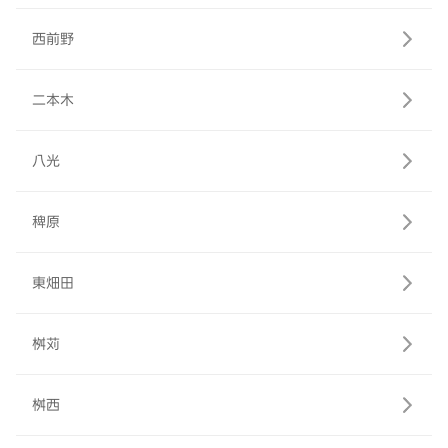
西前野
二本木
八光
稗原
東畑田
桝苅
桝西