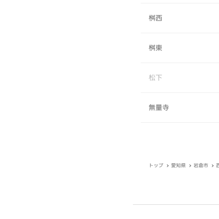
桝西
桝東
松下
無量寺
トップ
愛知県
岩倉市