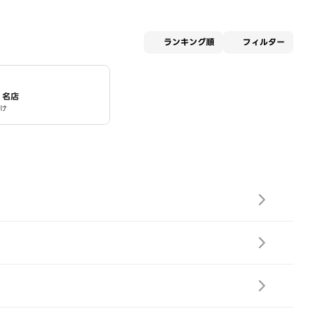
適用な
ランキング順
フィルター
名店
け