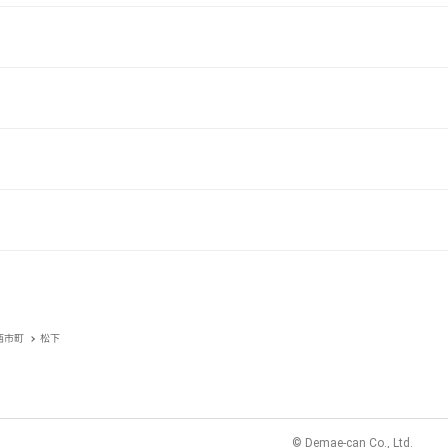
西市町
松下
© Demae-can Co., Ltd.