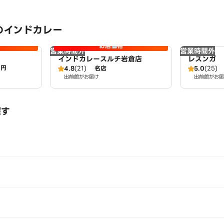
のインドカレー
お店価格
営業時間外
営業時間外
インドカレースルチ岩倉店
レスンガ
0円
4.8
(21)
名店
5.0
(25)
出前館がお届け
出前館がお届
探す