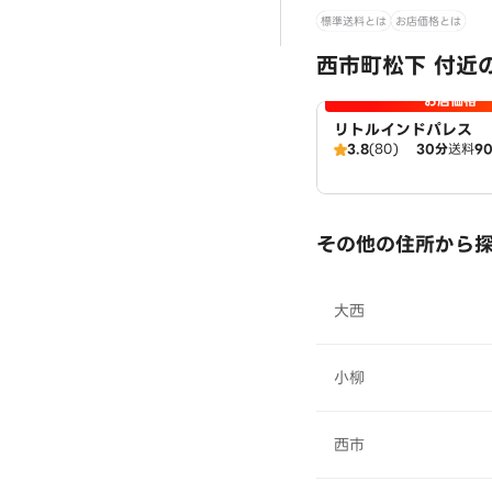
標準送料とは
お店価格とは
西市町松下 付近
お店価格
リトルインドパレス
3.8
(80)
30分
送料
9
その他の住所から
大西
小柳
西市