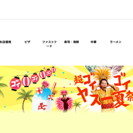
お店価格
ピザ
ファストフ
寿司・海鮮
中華
ラーメン
ード