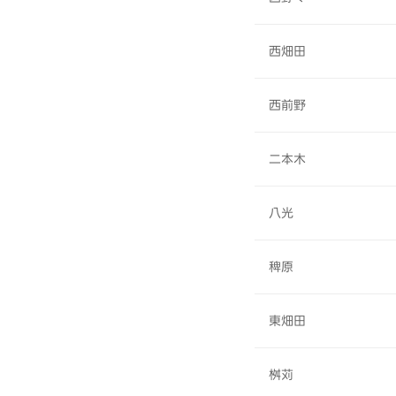
西畑田
西前野
二本木
八光
稗原
東畑田
桝苅