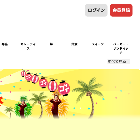
ログイン
会員登録
弁当
カレーライ
丼
洋食
スイーツ
バーガー・
ス
サンドイッ
チ
すべて見る