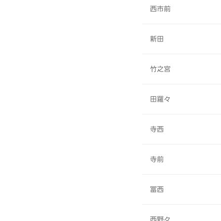
西市前
新田
竹之宮
田羅々
寺西
寺前
冨西
西野々