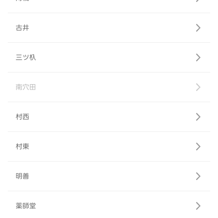
古井
三ツ杁
南穴田
村西
村東
明善
薬師堂