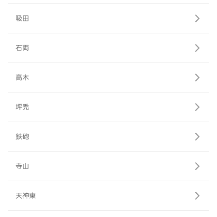
吸田
石両
高木
坪禿
鉄砲
寺山
天神東