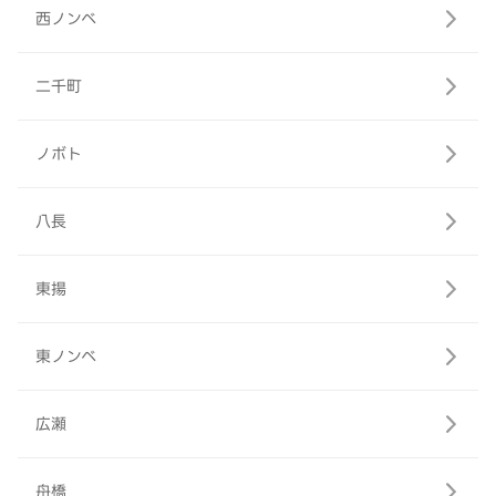
西ノンベ
二千町
ノボト
八長
東揚
東ノンベ
広瀬
舟橋