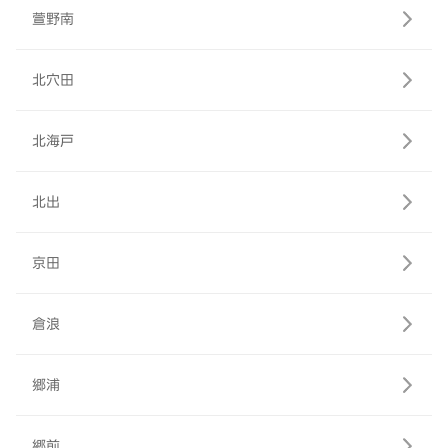
萱野南
北穴田
北海戸
北出
京田
倉浪
郷浦
郷前