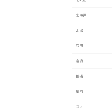
北穴田
北海戸
北出
京田
倉浪
郷浦
郷前
コノ