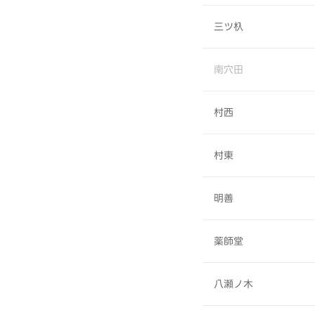
三ツ杁
南穴田
村西
村東
明善
薬師堂
八瀬ノ木