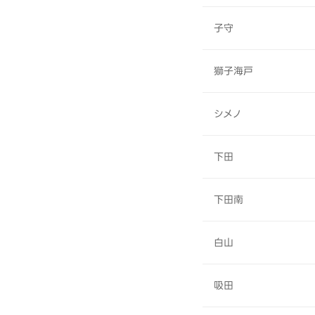
子守
獅子海戸
シメノ
下田
下田南
白山
吸田