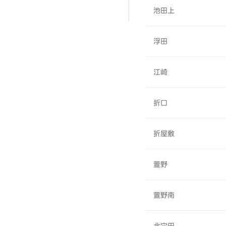
池田上
浮田
江崎
折口
折屋敷
萱野
萱野南