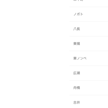
ノボト
八長
東揚
東ノンベ
広瀬
舟橋
古井