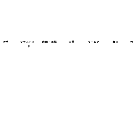
ピザ
ファストフ
寿司・海鮮
中華
ラーメン
弁当
ード