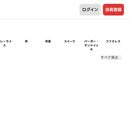
ログイン
会員登録
カレーライ
丼
洋食
スイーツ
バーガー・
ファミレス
ス
サンドイッ
チ
すべて見る