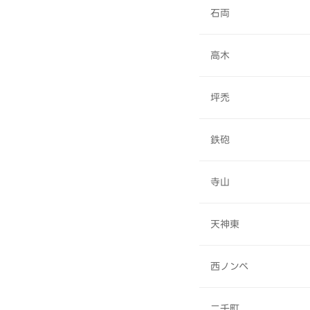
石両
高木
坪禿
鉄砲
寺山
天神東
西ノンベ
二千町