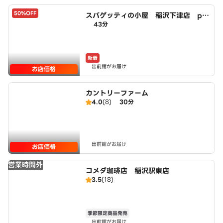
50%OFF
スパゲッティの小屋 稲沢下津店 po
43分
wered by LAWSON
新着
出前館がお届け
お店価格
カントリーファーム
4.0
(8)
30分
出前館がお届け
お店価格
営業時間外
コメダ珈琲店 稲沢駅東店
3.5
(18)
季節限定商品発売
出前館がお届け