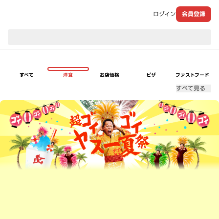
ログイン
会員登録
現在のお届け先：
すべて
洋食
お店価格
ピザ
ファストフード
すべて見る
超ゴイゴイヤスー夏祭