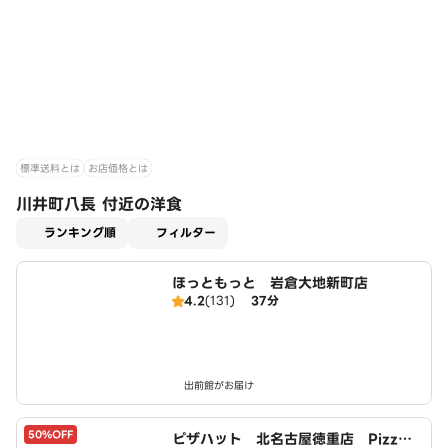
標準送料とは
お店価格とは
川井町八長 付近の洋食
適用なし
ランキング順
フィルター
ほっともっと 岩倉大地新町店
4.2
(131)
37分
出前館がお届け
50%OFF
ピザハット 北名古屋徳重店 PizzaH