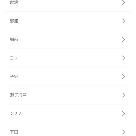
倉浪
郷浦
郷前
コノ
子守
獅子海戸
シメノ
下田