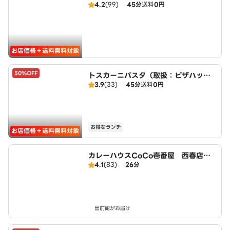
4.2
(99)
45分
送料
0円
ut
お店価格＋送料無料対象
50%OFF
トスカーニパスタ（取扱：ピザハット
3.9
(33)
45分
送料
0円
北名古屋徳重店）
お得なランチ
お店価格＋送料無料対象
カレーハウスCoCo壱番屋 西春店（S
4.1
(83)
26分
D）
出前館がお届け