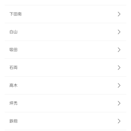
下田南
白山
吸田
石両
高木
坪禿
鉄砲