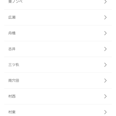
東ノンベ
広瀬
舟橋
古井
三ツ杁
南穴田
村西
村東