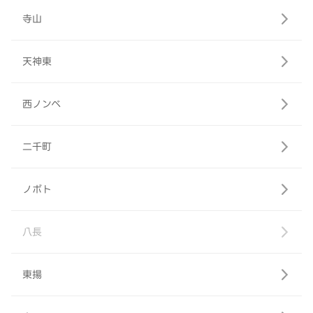
寺山
天神東
西ノンベ
二千町
ノボト
八長
東揚