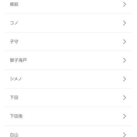
郷前
コノ
子守
獅子海戸
シメノ
下田
下田南
白山