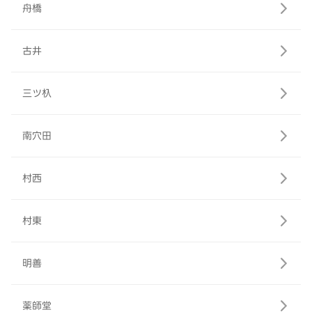
舟橋
古井
三ツ杁
南穴田
村西
村東
明善
薬師堂