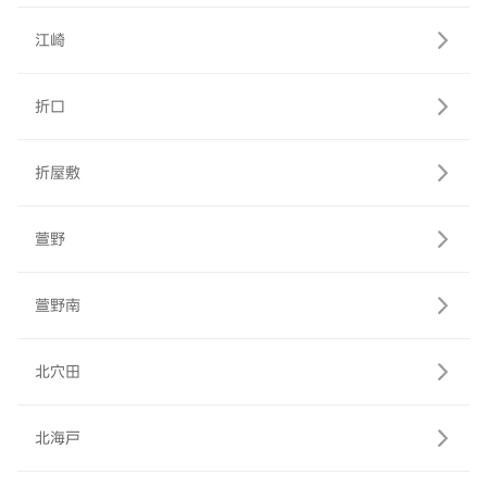
江崎
折口
折屋敷
萱野
萱野南
北穴田
北海戸