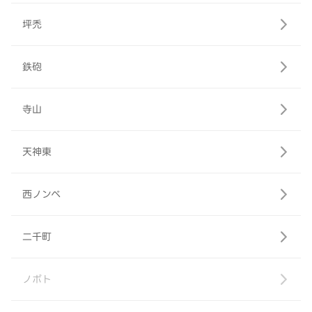
坪禿
鉄砲
寺山
天神東
西ノンベ
二千町
ノボト