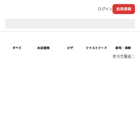
ログイン
会員登録
現在のお届け先：
すべて
お店価格
ピザ
ファストフード
寿司・海鮮
すべて見る