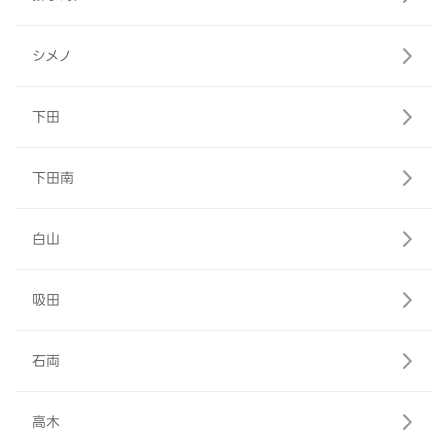
シメノ
下田
下田南
白山
吸田
石両
高木