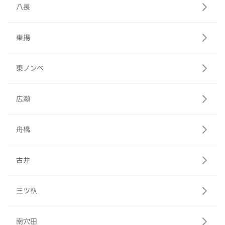
八長
東揚
東ノンベ
広瀬
舟橋
古井
三ツ杁
南穴田