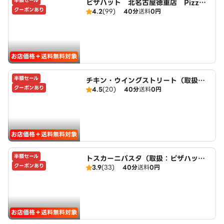
半額セール
ピザハット 北名古屋徳重店 PizzaH
クーポンあり
4.2
(99)
40分
送料
0円
ut
お店価格＋送料無料対象
半額セール
チキン・ウイングストリート（取扱：
クーポンあり
4.5
(20)
40分
送料
0円
ピザハット北名古屋徳重店）
お店価格＋送料無料対象
半額セール
トスカーニパスタ（取扱：ピザハット
クーポンあり
3.9
(33)
40分
送料
0円
北名古屋徳重店）
お店価格＋送料無料対象