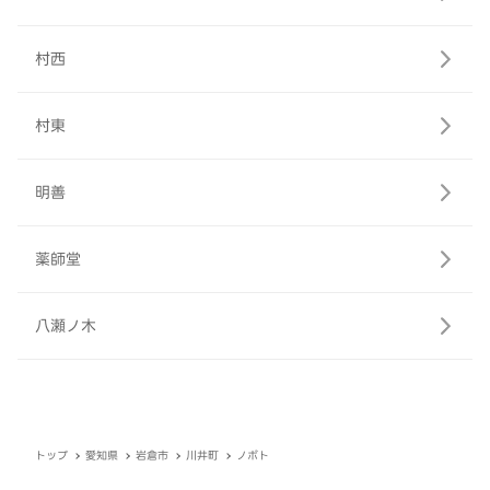
村西
村東
明善
薬師堂
八瀬ノ木
トップ
愛知県
岩倉市
川井町
ノボト