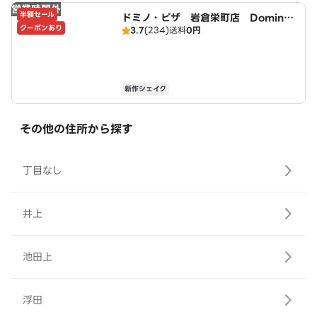
営業時間外
半額セール
ドミノ・ピザ 岩倉栄町店 Domin
クーポンあり
3.7
(234)
送料
0円
o's
新作シェイク
その他の住所から探す
丁目なし
井上
池田上
浮田