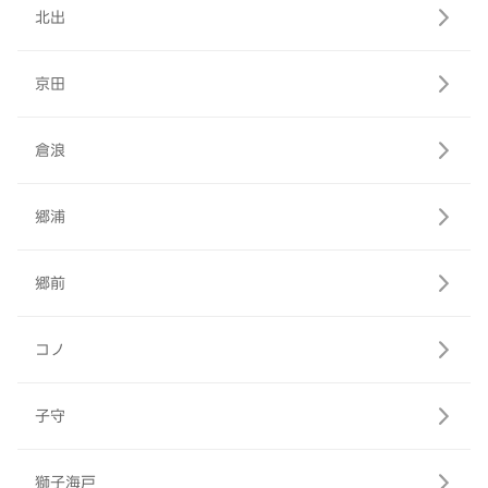
北出
京田
倉浪
郷浦
郷前
コノ
子守
獅子海戸