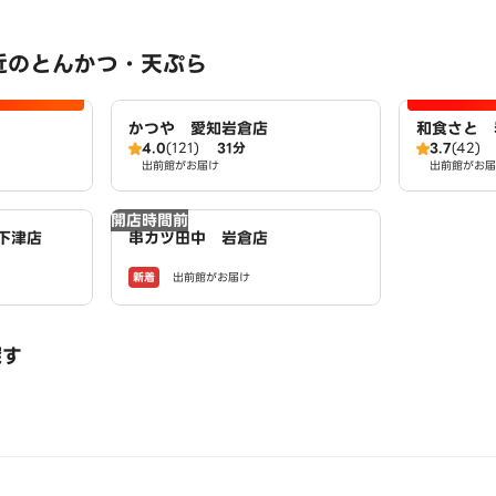
近のとんかつ・天ぷら
かつや 愛知岩倉店
和食さと 
4.0
(121)
31分
3.7
(42)
出前館がお届け
出前館がお届
開店時間前
下津店
串カツ田中 岩倉店
新着
出前館がお届け
探す