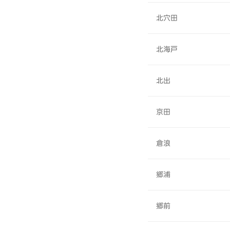
北穴田
北海戸
北出
京田
倉浪
郷浦
郷前