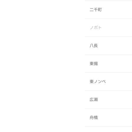
二千町
ノボト
八長
東揚
東ノンベ
広瀬
舟橋