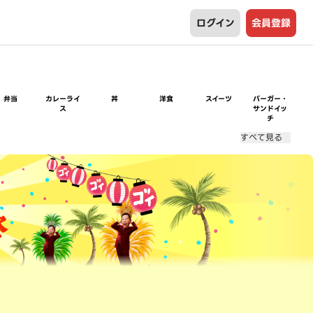
ログイン
会員登録
弁当
カレーライ
丼
洋食
スイーツ
バーガー・
ス
サンドイッ
チ
すべて見る