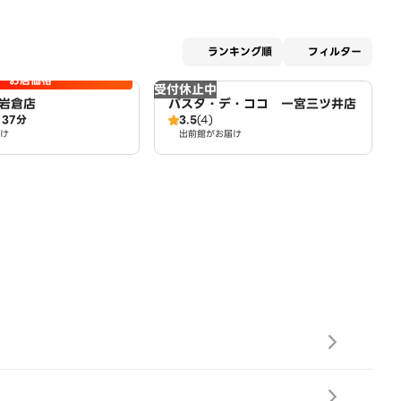
適用な
ランキング順
フィルター
お店価格
受付休止中
岩倉店
パスタ・デ・ココ 一宮三ツ井店
37分
3.5
(4)
け
出前館がお届け