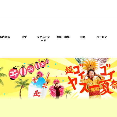
お店価格
ピザ
ファストフ
寿司・海鮮
中華
ラーメン
ード