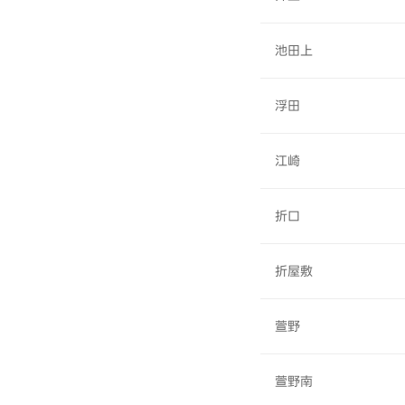
池田上
浮田
江崎
折口
折屋敷
萱野
萱野南