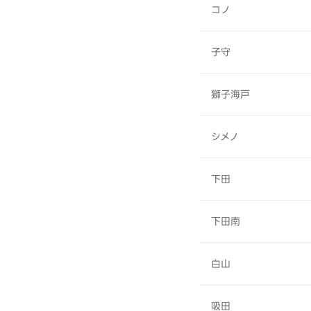
コノ
子守
獅子海戸
シメノ
下田
下田南
白山
吸田