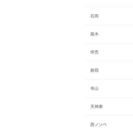
石両
高木
坪禿
鉄砲
寺山
天神東
西ノンベ