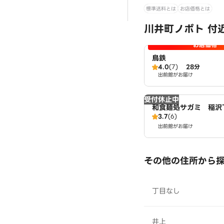
標準送料とは
お店価格とは
川井町ノボト 付
お店価格
鳥鉄
4.0
(7)
28分
出前館がお届け
受付休止中
和食麺処サガミ 稲沢
3.7
(6)
出前館がお届け
その他の住所から
丁目なし
井上