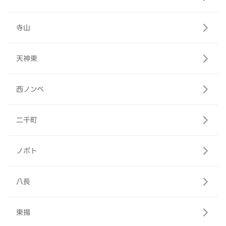
寺山
天神東
西ノンベ
二千町
ノボト
八長
東揚