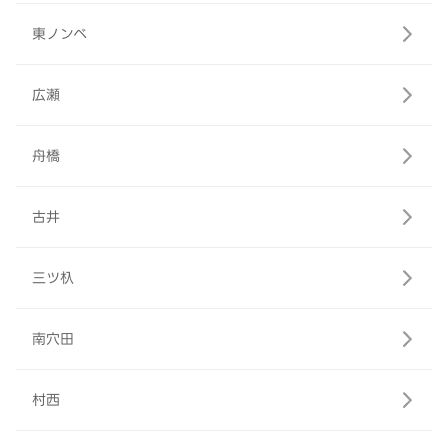
東ノンベ
広瀬
舟橋
古井
三ツ杁
南穴田
村西