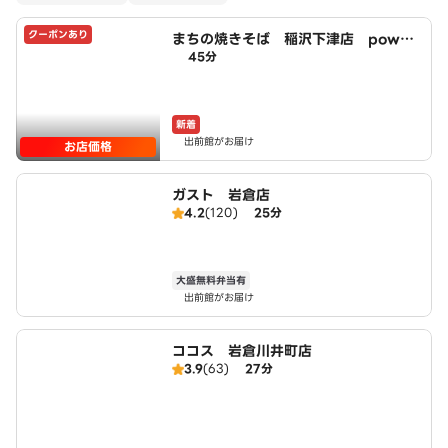
クーポンあり
まちの焼きそば 稲沢下津店 power
45分
ed by LAWSON
新着
出前館がお届け
お店価格
ガスト 岩倉店
4.2
(120)
25分
大盛無料弁当有
出前館がお届け
ココス 岩倉川井町店
3.9
(63)
27分