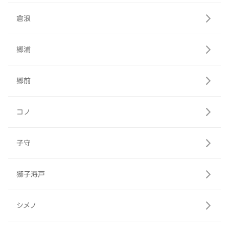
倉浪
郷浦
郷前
コノ
子守
獅子海戸
シメノ