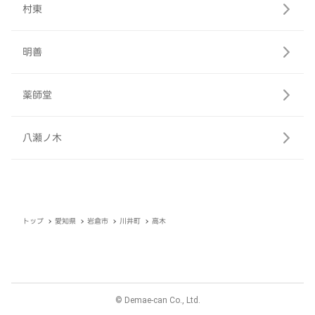
村東
明善
薬師堂
八瀬ノ木
トップ
愛知県
岩倉市
川井町
高木
© Demae-can Co., Ltd.