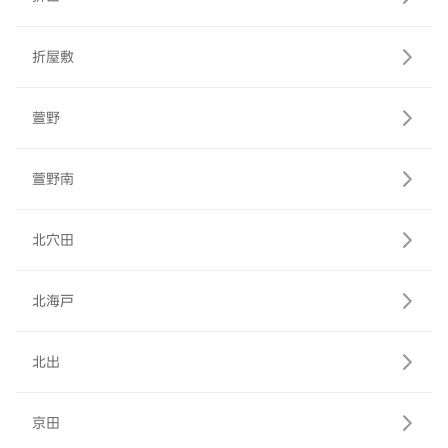
折屋敷
萱野
萱野南
北穴田
北海戸
北出
京田