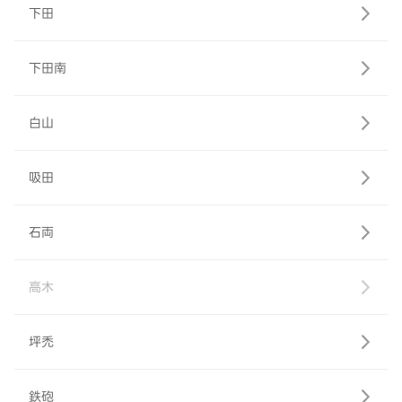
下田
下田南
白山
吸田
石両
高木
坪禿
鉄砲