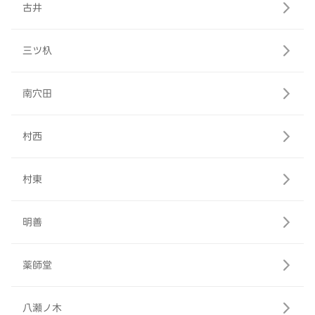
古井
三ツ杁
南穴田
村西
村東
明善
薬師堂
八瀬ノ木