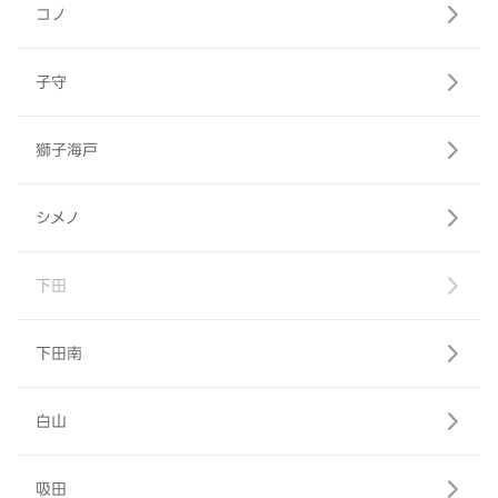
コノ
子守
獅子海戸
シメノ
下田
下田南
白山
吸田