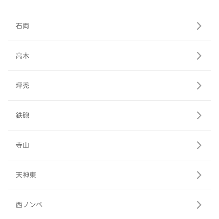
石両
高木
坪禿
鉄砲
寺山
天神東
西ノンベ