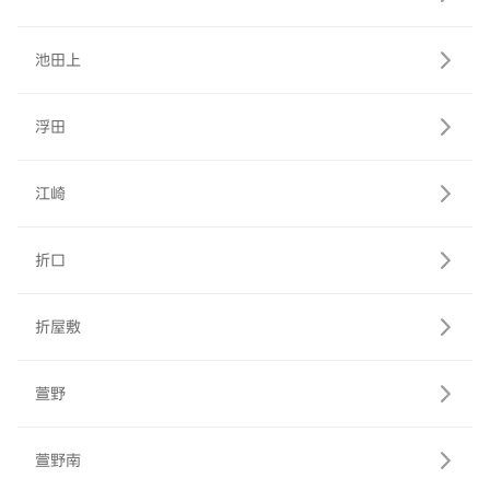
池田上
浮田
江崎
折口
折屋敷
萱野
萱野南