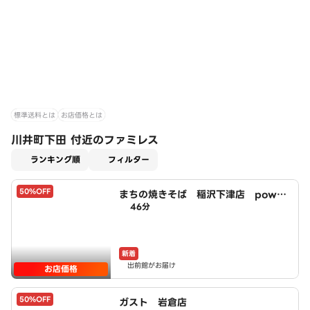
標準送料とは
お店価格とは
川井町下田 付近のファミレス
適用なし
ランキング順
フィルター
50%OFF
まちの焼きそば 稲沢下津店 power
46分
ed by LAWSON
新着
出前館がお届け
お店価格
50%OFF
ガスト 岩倉店