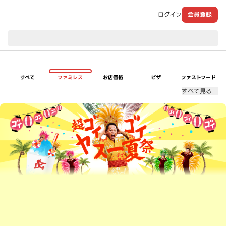
ログイン
会員登録
現在のお届け先：
すべて
ファミレス
お店価格
ピザ
ファストフード
すべて見る
超ゴイゴイヤスー夏祭