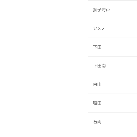
獅子海戸
シメノ
下田
下田南
白山
吸田
石両