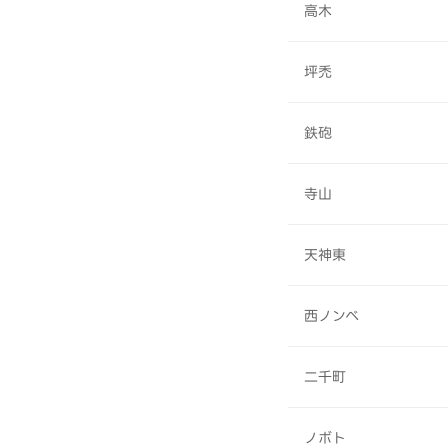
高木
坪禿
鉄砲
寺山
天神東
西ノンベ
二千町
ノボト