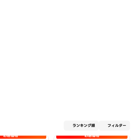
適用な
ランキング順
フィルター
お店価格
お店価格