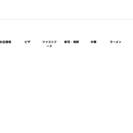
お店価格
ピザ
ファストフ
寿司・海鮮
中華
ラーメン
ード