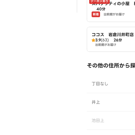
クーポンあり
スパゲッティの小屋 
40分
店 powered by L
新着
出前館がお届け
ココス 岩倉川井町店
3.9
(63)
26分
出前館がお届け
その他の住所から
丁目なし
井上
池田上