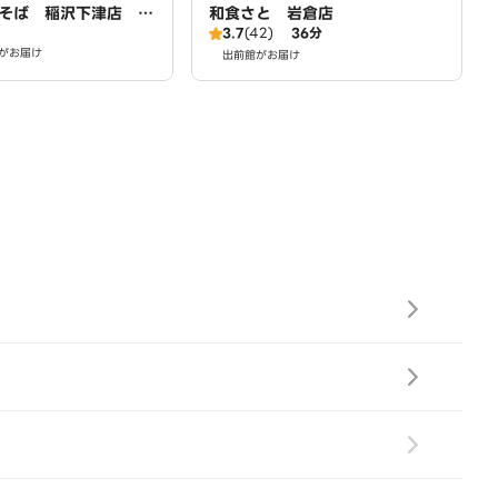
そば 稲沢下津店 p
和食さと 岩倉店
3.7
(42)
36分
by LAWSON
がお届け
出前館がお届け