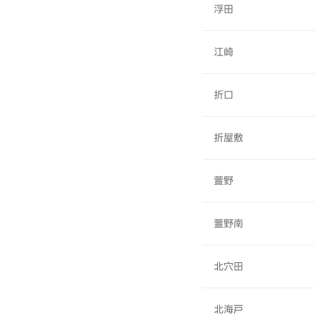
浮田
江崎
折口
折屋敷
萱野
萱野南
北穴田
北海戸