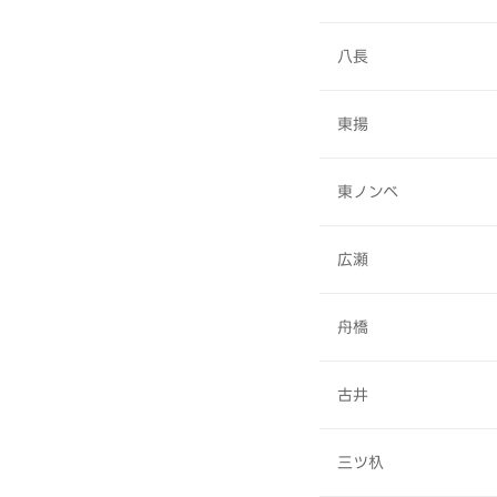
八長
東揚
東ノンベ
広瀬
舟橋
古井
三ツ杁