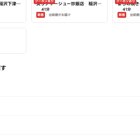
クーポンあり
クーポンあり
稲沢下津
炙りチャーシュー炒飯店 稲沢下
まちの焼き
41分
41分
AWSON
津店 powered by LAWSON
owered 
新着
新着
出前館がお届け
出前館
探す