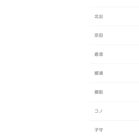
北出
京田
倉浪
郷浦
郷前
コノ
子守