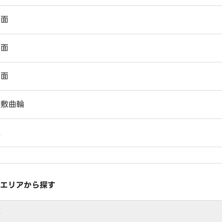
田面
田面
田面
屋敷曲輪
廻
エリアから探す
行