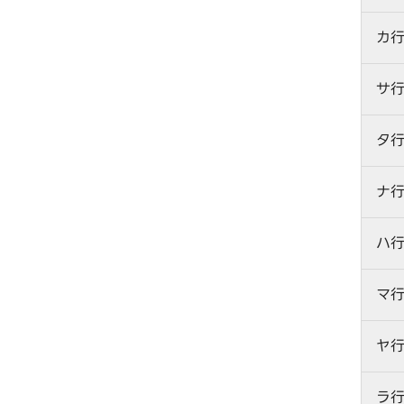
カ
サ
タ
ナ
ハ
マ
ヤ
ラ