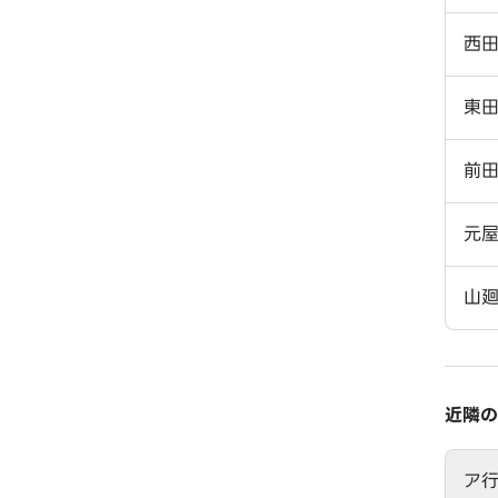
西
東
前
元
山
近隣の
ア