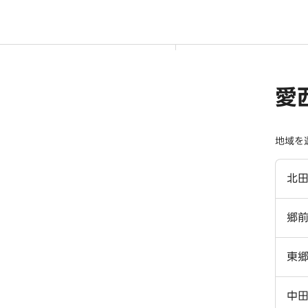
愛
地域を
北
郷
東
中