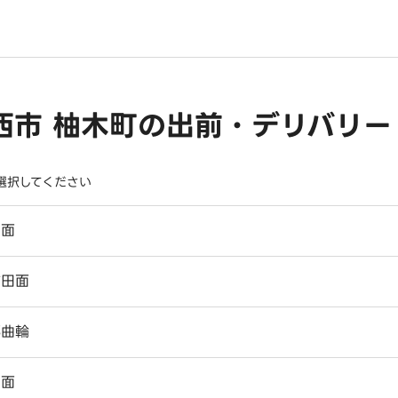
西市 柚木町の出前・デリバリー
選択してください
田面
前田面
郷曲輪
田面