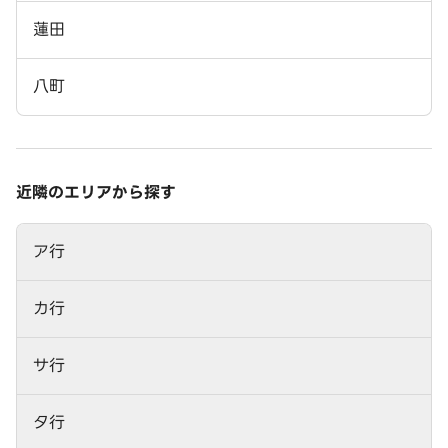
蓮田
八町
近隣のエリアから探す
ア行
カ行
サ行
タ行