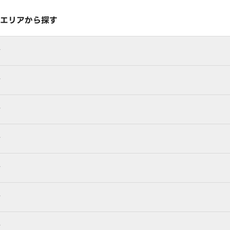
エリアから探す
行
行
行
行
行
行
行