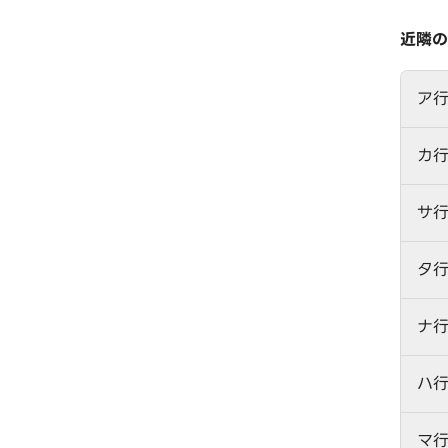
近隣の
ア
カ
サ
タ
ナ
ハ
マ