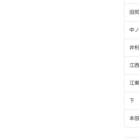
田
中
井
江
江
下
本