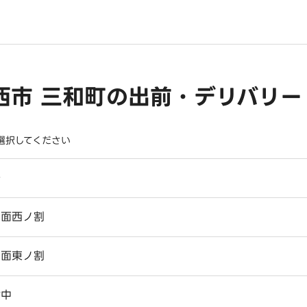
西市 三和町の出前・デリバリー
選択してください
条
田面西ノ割
田面東ノ割
付中