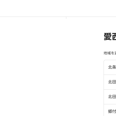
愛
地域を
北
北
北
郷