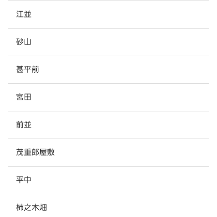
江並
砂山
甚平前
宮田
前並
茂重郎屋敷
平中
柿之木畑