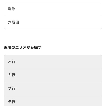
堤添
六反田
近隣のエリアから探す
ア行
カ行
サ行
タ行