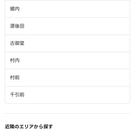
郷内
源後田
古御堂
村内
村前
千引前
近隣のエリアから探す