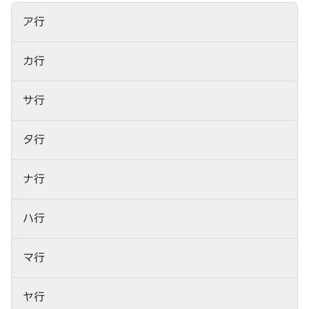
ア行
カ行
サ行
タ行
ナ行
ハ行
マ行
ヤ行