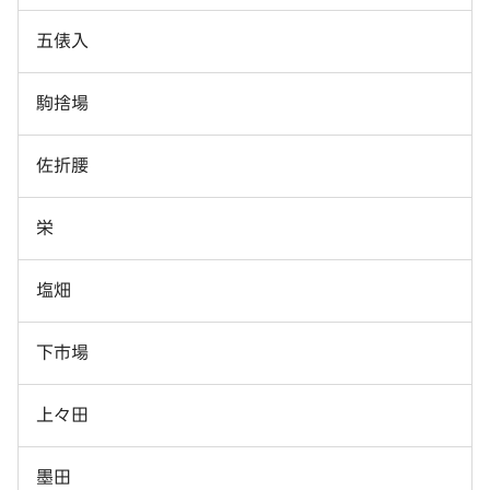
五俵入
駒捨場
佐折腰
栄
塩畑
下市場
上々田
墨田