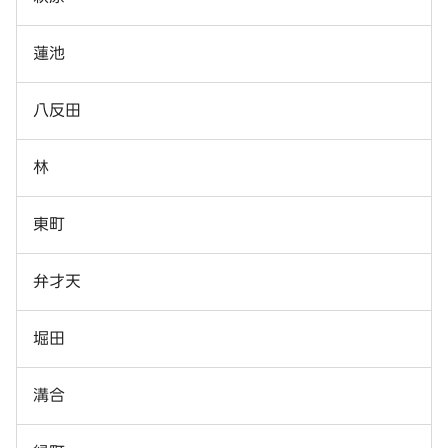
蓮池
八反田
林
東町
弁才天
堀田
溝合