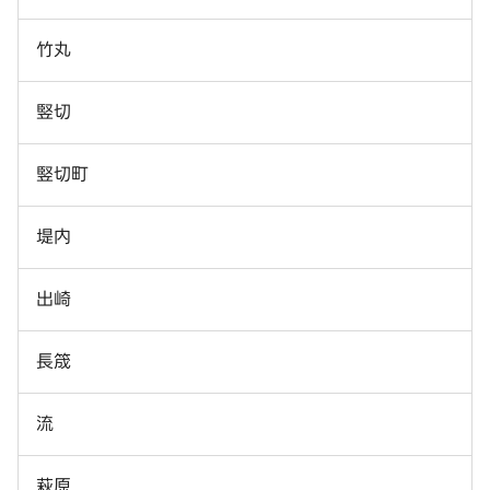
竹丸
竪切
竪切町
堤内
出崎
長筬
流
萩原