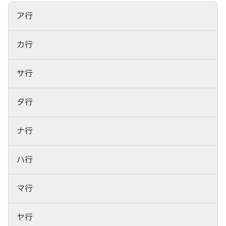
ア行
カ行
サ行
タ行
ナ行
ハ行
マ行
ヤ行