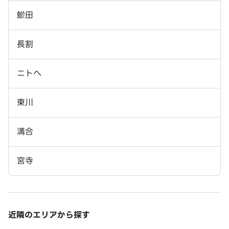
鯲田
長割
ニトヘ
東川
溝合
宮寺
近隣のエリアから探す