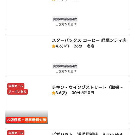
真夏の新商品発売
出前館がお届け
スターバックス コーヒー 経塚シティ店
4.6
(16)
26分
名店
真夏の新商品発売
出前館がお届け
半額セール
チキン・ウイングストリート（取扱：
クーポンあり
3.6
(8)
30分
送料
0円
ピザハット浦添伊祖店）
お店価格＋送料無料対象
半額セール
ピザハット 浦添伊祖店 PizzaHut