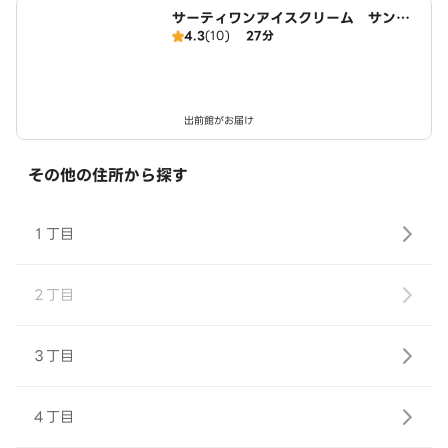
サーティワンアイスクリーム サンエ
4.3
(10)
27分
ー経塚店
出前館がお届け
その他の住所から探す
１丁目
２丁目
３丁目
４丁目