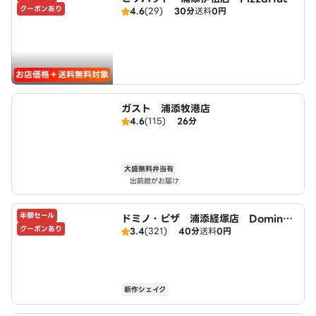
クーポンあり
4.6
(29)
30分
送料
0円
お店価格＋送料無料対象
ガスト 浦添牧港店
4.6
(115)
26分
大盛無料弁当有
出前館がお届け
半額セール
ドミノ・ピザ 浦添経塚店 Domin
クーポンあり
3.4
(321)
40分
送料
0円
o's
新作シェイク