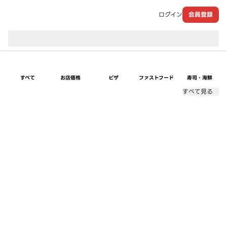
ログイン
会員登録
現在のお届け先：
すべて
お店価格
ピザ
ファストフード
寿司・海鮮
すべて見る