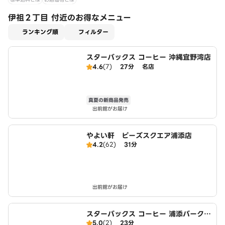
伊祖２丁目 付近のお得なメニュー
適用なし
ランキング順
フィルター
スターバックス コーヒー 沖縄宜野湾店
4.6
(7)
27分
名店
真夏の新商品発売
出前館がお届け
やよい軒 ピーズスクエア浦添店
4.2
(62)
31分
出前館がお届け
スターバックス コーヒー 浦添バークレ
5.0
(2)
23分
ーズコート店