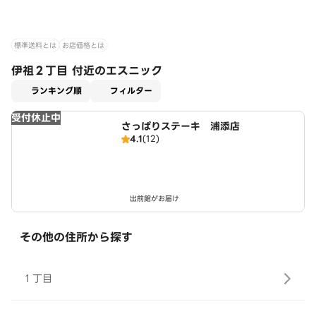
標準送料とは
お店価格とは
伊祖２丁目 付近のエスニック
適用なし
ランキング順
フィルター
受付休止中
さっぱりステーキ 浦添店
4.1
(12)
出前館がお届け
その他の住所から探す
１丁目