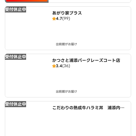
受付休止中
あがり家プラス
4.7
(99)
出前館がお届け
受付休止中
かつさと浦添バークレーズコート店
3.4
(36)
出前館がお届け
受付休止中
こだわりの熟成牛ハラミ丼 浦添内間
店