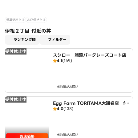
標準送料とは
お店価格とは
伊祖２丁目 付近の丼
適用なし
ランキング順
フィルター
受付休止中
スシロー 浦添バークレーズコート店
4.1
(169)
出前館がお届け
受付休止中
Egg Farm TORITAMA大謝名店 fr
4.0
(138)
om鳥玉
出前館がお届け
お店価格