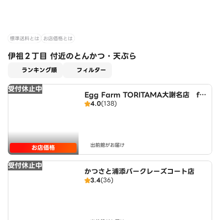
標準送料とは
お店価格とは
伊祖２丁目 付近のとんかつ・天ぷら
適用なし
ランキング順
フィルター
受付休止中
Egg Farm TORITAMA大謝名店 fr
4.0
(138)
om鳥玉
出前館がお届け
お店価格
受付休止中
かつさと浦添バークレーズコート店
3.4
(36)