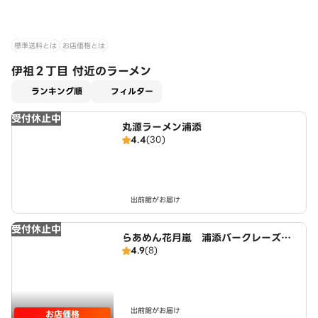
標準送料とは
お店価格とは
伊祖２丁目 付近のラーメン
適用なし
ランキング順
フィルター
受付休止中
丸源ラーメン浦添
4.4
(30)
出前館がお届け
受付休止中
らあめん花月嵐 浦添バークレーズコ
4.9
(8)
ート店（内間エリア）
出前館がお届け
お店価格