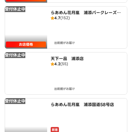
受付休止中
らあめん花月嵐 浦添バークレーズコ
4.7
(152)
ート店
出前館がお届け
お店価格
受付休止中
天下一品 浦添店
4.2
(55)
出前館がお届け
受付休止中
らあめん花月嵐 浦添国道58号店
新着