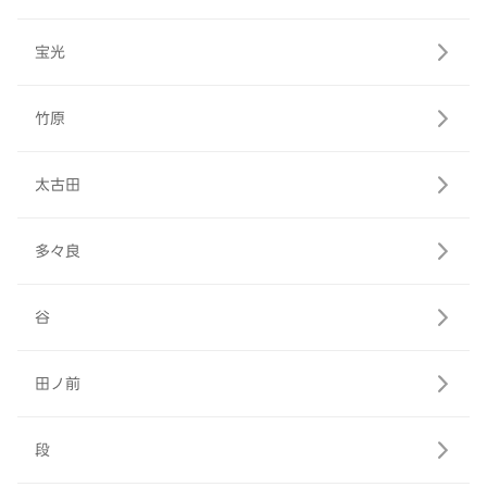
宝光
竹原
太古田
多々良
谷
田ノ前
段