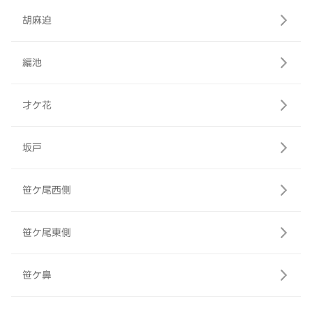
胡麻迫
編池
才ケ花
坂戸
笹ケ尾西側
笹ケ尾東側
笹ケ鼻