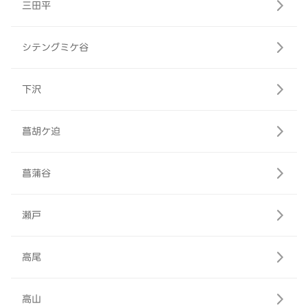
三田平
シテングミケ谷
下沢
菖胡ケ迫
菖蒲谷
瀬戸
高尾
高山