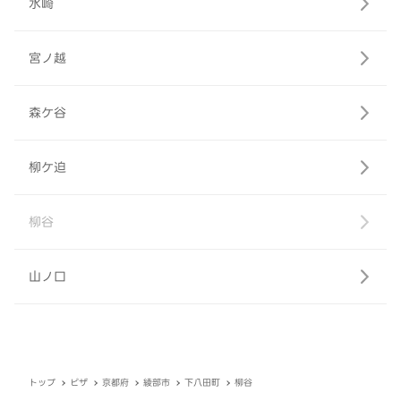
水崎
宮ノ越
森ケ谷
柳ケ迫
柳谷
山ノ口
トップ
ピザ
京都府
綾部市
下八田町
柳谷