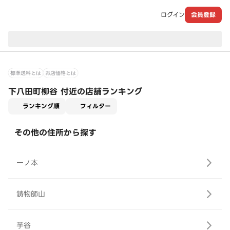
ログイン
会員登録
現在のお届け先：
標準送料とは
お店価格とは
下八田町柳谷 付近の店舗ランキング
適用なし
ランキング順
フィルター
その他の住所から探す
一ノ本
鋳物師山
芋谷