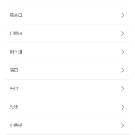
鴨谷口
川原田
桐ケ迫
講田
光谷
光味
小菩提