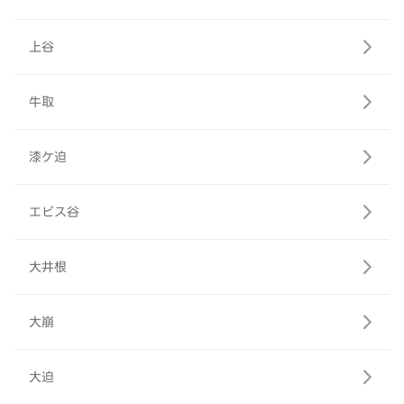
上谷
牛取
漆ケ迫
エビス谷
大井根
大崩
大迫