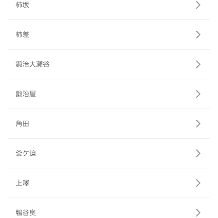
柿坂
柿差
鍛治大瀬谷
鍛治屋
角田
釜ケ迫
上澤
鴨谷奥