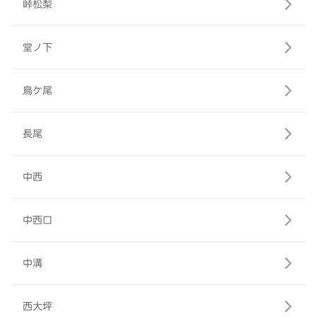
峠松梨
堂ノ下
鳥ケ尾
長尾
中西
中西口
中溝
西大坪