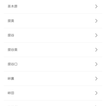
茶木原
提奥
提谷
提谷奥
提谷口
峠裏
峠田