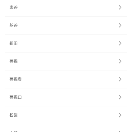
東谷
船谷
細田
菩提
菩提奥
菩提口
松梨