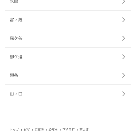
水崎
宮ノ越
森ケ谷
柳ケ迫
柳谷
山ノ口
トップ
ピザ
京都府
綾部市
下八田町
西大坪