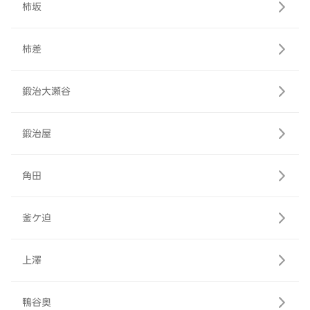
柿坂
柿差
鍛治大瀬谷
鍛治屋
角田
釜ケ迫
上澤
鴨谷奥