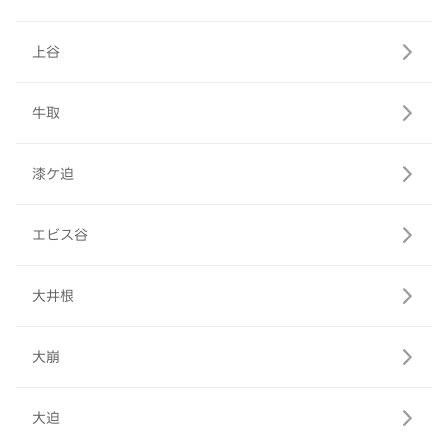
上谷
牛取
漆ケ迫
エビス谷
大井根
大崩
大迫