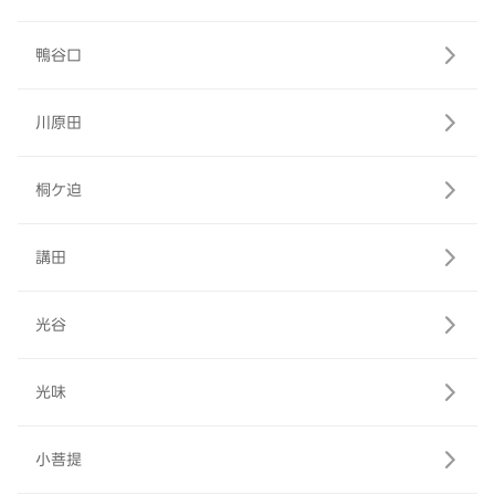
鴨谷口
川原田
桐ケ迫
講田
光谷
光味
小菩提