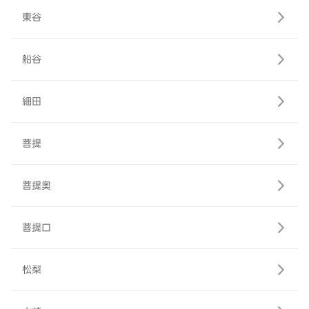
東谷
船谷
細田
菩提
菩提奥
菩提口
松梨