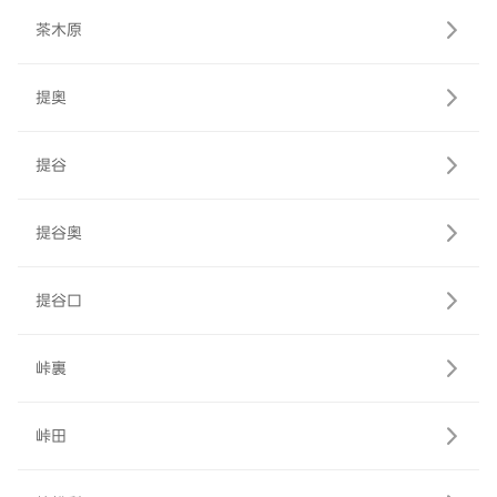
茶木原
提奥
提谷
提谷奥
提谷口
峠裏
峠田