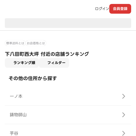
ログイン
会員登録
現在のお届け先：
標準送料とは
お店価格とは
下八田町西大坪 付近の店舗ランキング
適用なし
ランキング順
フィルター
その他の住所から探す
一ノ本
鋳物師山
芋谷