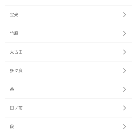
宝光
竹原
太古田
多々良
谷
田ノ前
段