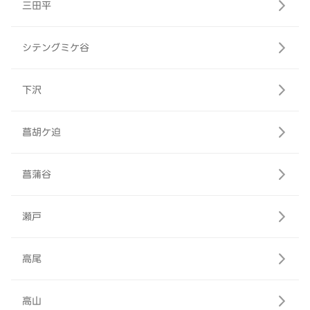
三田平
シテングミケ谷
下沢
菖胡ケ迫
菖蒲谷
瀬戸
高尾
高山