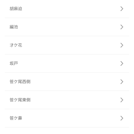
胡麻迫
編池
才ケ花
坂戸
笹ケ尾西側
笹ケ尾東側
笹ケ鼻