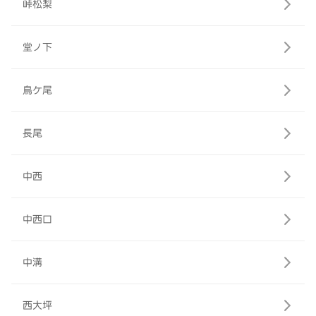
峠松梨
堂ノ下
鳥ケ尾
長尾
中西
中西口
中溝
西大坪