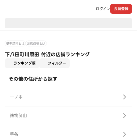
ログイン
会員登録
現在のお届け先：
標準送料とは
お店価格とは
下八田町川原田 付近の店舗ランキング
適用なし
ランキング順
フィルター
その他の住所から探す
一ノ本
鋳物師山
芋谷