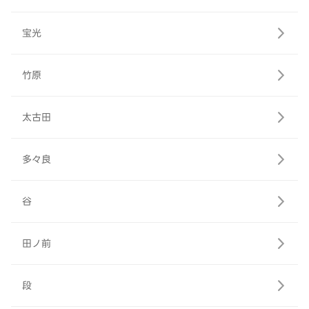
宝光
竹原
太古田
多々良
谷
田ノ前
段