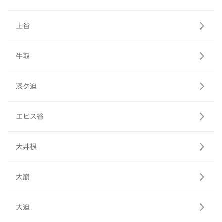
上谷
牛取
漆ケ迫
エビス谷
大井根
大崩
大迫