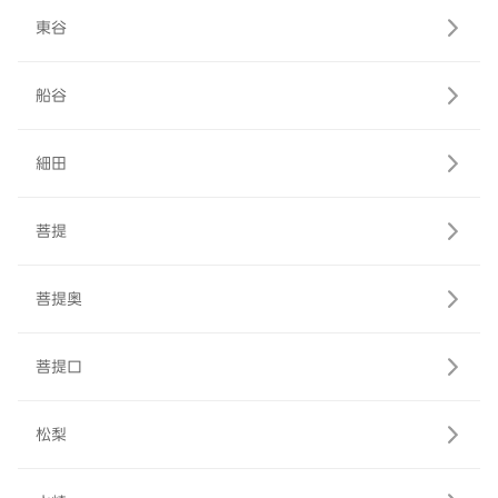
東谷
船谷
細田
菩提
菩提奥
菩提口
松梨