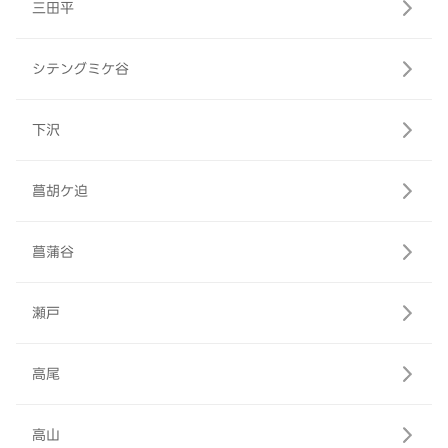
三田平
シテングミケ谷
下沢
菖胡ケ迫
菖蒲谷
瀬戸
高尾
高山