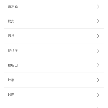
茶木原
提奥
提谷
提谷奥
提谷口
峠裏
峠田