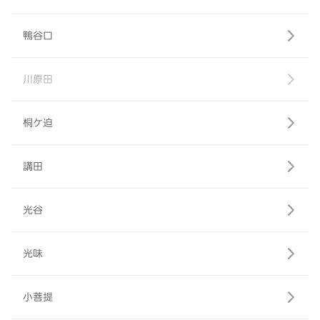
鴨谷口
川原田
桐ケ迫
講田
光谷
光味
小菩提