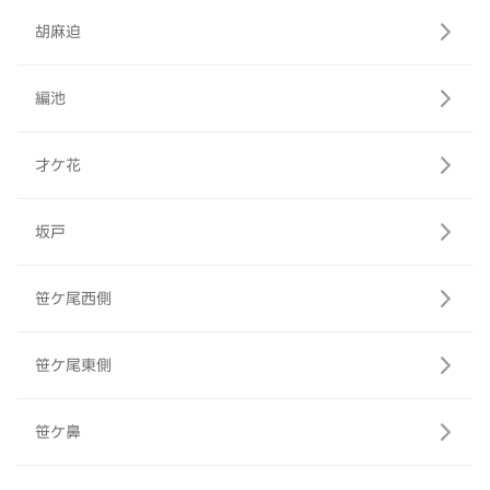
胡麻迫
編池
才ケ花
坂戸
笹ケ尾西側
笹ケ尾東側
笹ケ鼻