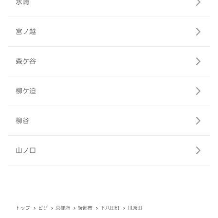
水崎
宮ノ越
森ケ谷
柳ケ迫
柳谷
山ノ口
トップ
ピザ
京都府
綾部市
下八田町
川原田