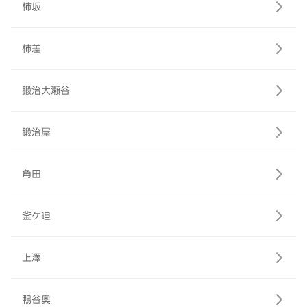
柿坂
柿差
鍛治大瀬谷
鍛治屋
角田
釜ケ迫
上澤
鴨谷奥