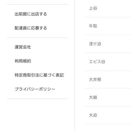
上谷
出前館に出店する
牛取
配達員に応募する
漆ケ迫
運営会社
利用規約
エビス谷
特定商取引法に基づく表記
大井根
プライバシーポリシー
大崩
大迫