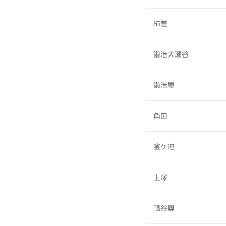
柿差
鍛治大瀬谷
鍛治屋
角田
釜ケ迫
上澤
鴨谷奥