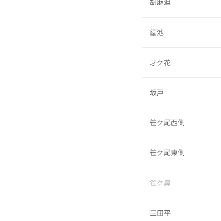
胡麻迫
編池
才ケ花
坂戸
笹ケ尾西側
笹ケ尾東側
笹ケ鼻
三田平