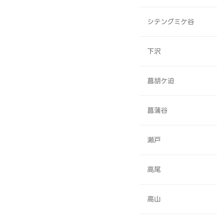
シテングミケ谷
下沢
菖胡ケ迫
菖蒲谷
瀬戸
高尾
高山