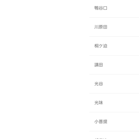
鴨谷口
川原田
桐ケ迫
講田
光谷
光味
小菩提