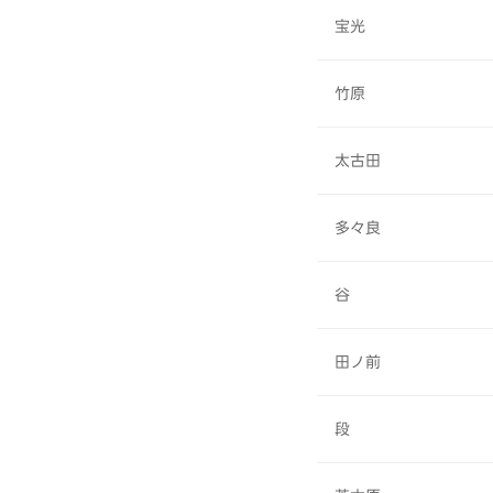
宝光
竹原
太古田
多々良
谷
田ノ前
段