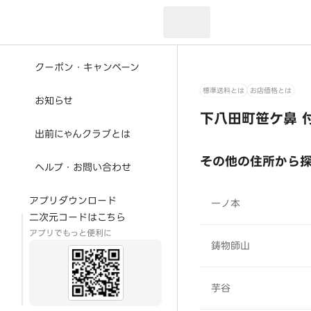
現在のお届け先：
クーポン・キャンペーン
標準送料とは
お店価格とは
お知らせ
下八田町笹ケ鼻 
出前にゃんクラブとは
その他の住所から
ヘルプ・お問い合わせ
アプリダウンロード
一ノ本
二次元コードはこちら
アプリでもっと便利に
鋳物師山
芋谷