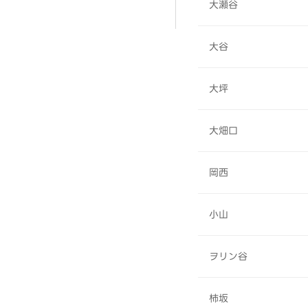
大瀬谷
大谷
大坪
大畑口
岡西
小山
ヲリン谷
柿坂