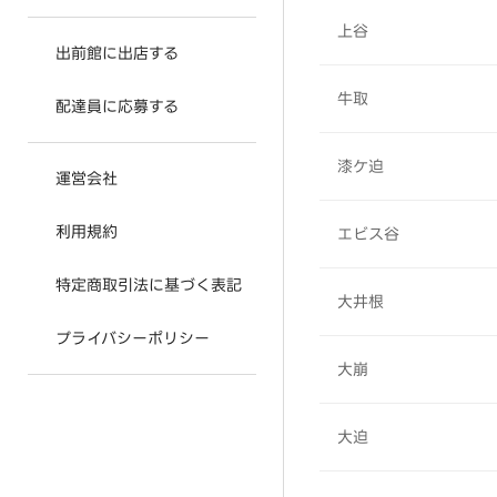
上谷
出前館に出店する
牛取
配達員に応募する
漆ケ迫
運営会社
利用規約
エビス谷
特定商取引法に基づく表記
大井根
プライバシーポリシー
大崩
大迫