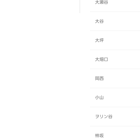
大瀬谷
大谷
大坪
大畑口
岡西
小山
ヲリン谷
柿坂