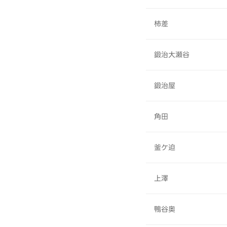
柿差
鍛治大瀬谷
鍛治屋
角田
釜ケ迫
上澤
鴨谷奥