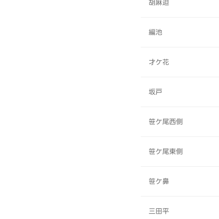
胡麻迫
編池
才ケ花
坂戸
笹ケ尾西側
笹ケ尾東側
笹ケ鼻
三田平