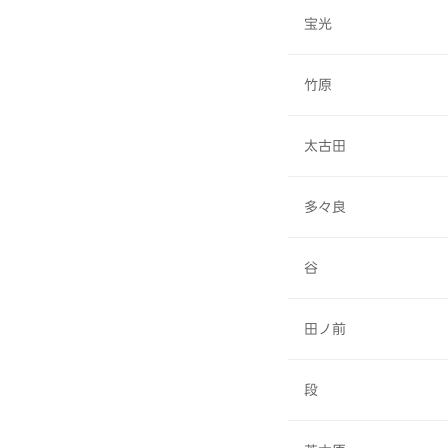
宝光
竹原
太古田
多々良
谷
田ノ前
段