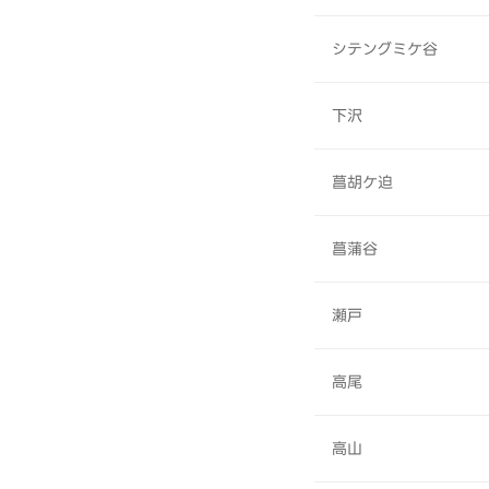
シテングミケ谷
下沢
菖胡ケ迫
菖蒲谷
瀬戸
高尾
高山