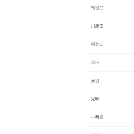
鴨谷口
川原田
桐ケ迫
講田
光谷
光味
小菩提