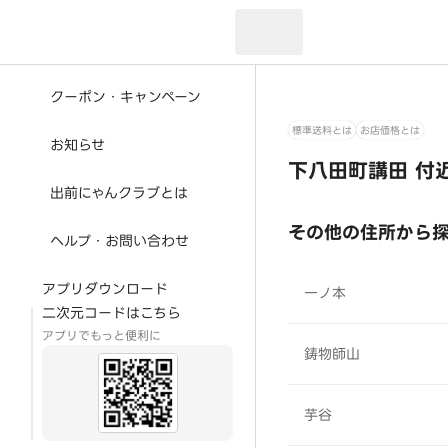
現在のお届け先：
クーポン・キャンペーン
標準送料とは
お店価格とは
お知らせ
下八田町講田 付
出前にゃんクラブとは
その他の住所から
ヘルプ・お問い合わせ
アプリダウンロード
一ノ本
二次元コードはこちら
アプリでもっと便利に
鋳物師山
芋谷