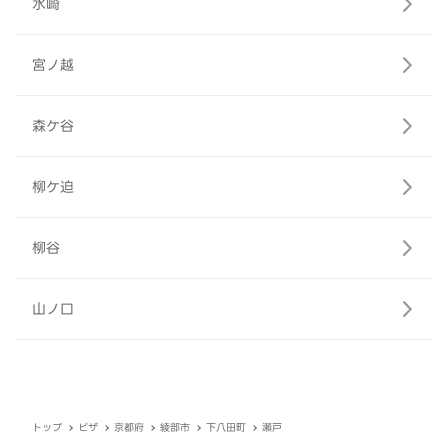
水崎
宮ノ越
森ケ谷
柳ケ迫
柳谷
山ノ口
トップ
ピザ
京都府
綾部市
下八田町
瀬戸