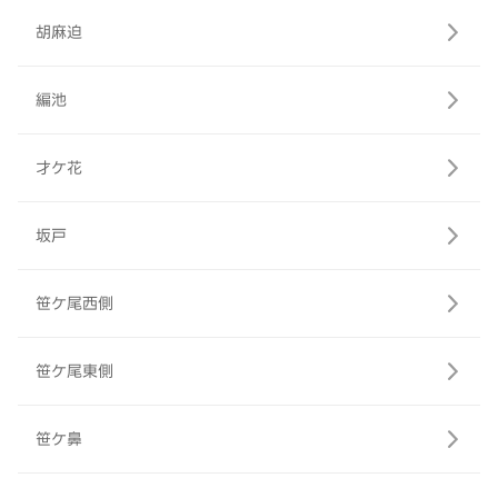
胡麻迫
編池
才ケ花
坂戸
笹ケ尾西側
笹ケ尾東側
笹ケ鼻