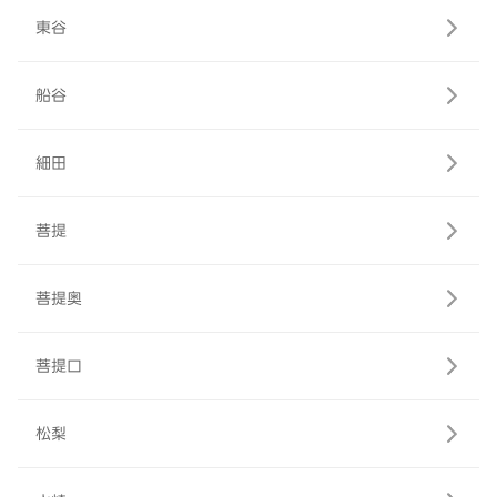
東谷
船谷
細田
菩提
菩提奥
菩提口
松梨