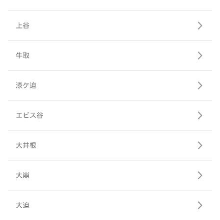
上谷
牛取
漆ケ迫
エビス谷
大井根
大崩
大迫