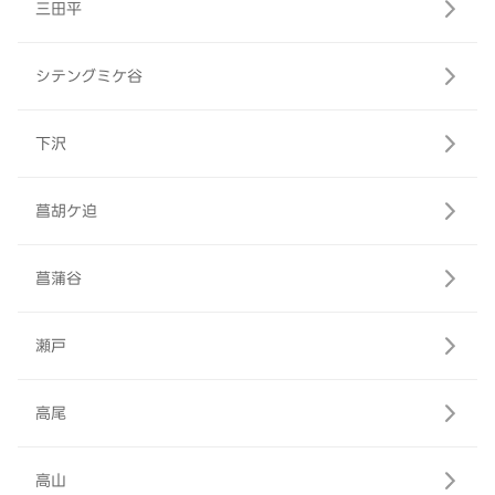
三田平
シテングミケ谷
下沢
菖胡ケ迫
菖蒲谷
瀬戸
高尾
高山