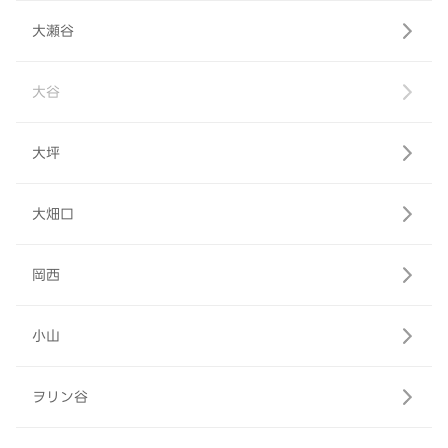
大瀬谷
大谷
大坪
大畑口
岡西
小山
ヲリン谷