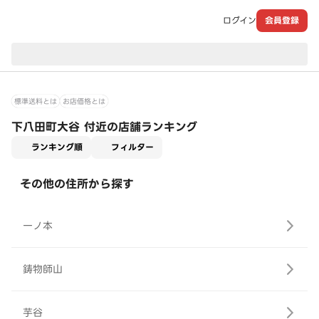
ログイン
会員登録
現在のお届け先：
標準送料とは
お店価格とは
下八田町大谷 付近の店舗ランキング
適用なし
ランキング順
フィルター
その他の住所から探す
一ノ本
鋳物師山
芋谷