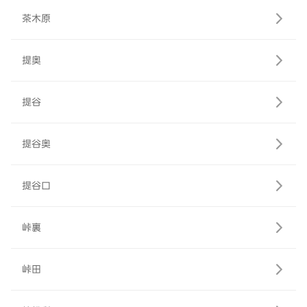
茶木原
提奥
提谷
提谷奥
提谷口
峠裏
峠田