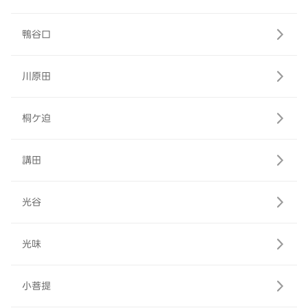
鴨谷口
川原田
桐ケ迫
講田
光谷
光味
小菩提