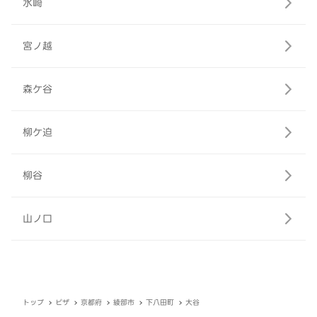
水崎
宮ノ越
森ケ谷
柳ケ迫
柳谷
山ノ口
トップ
ピザ
京都府
綾部市
下八田町
大谷