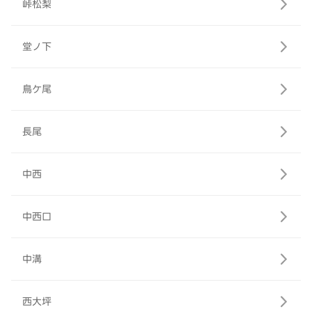
峠松梨
堂ノ下
鳥ケ尾
長尾
中西
中西口
中溝
西大坪