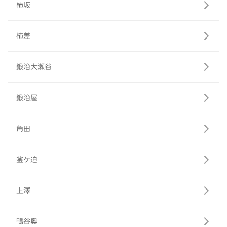
柿坂
柿差
鍛治大瀬谷
鍛治屋
角田
釜ケ迫
上澤
鴨谷奥