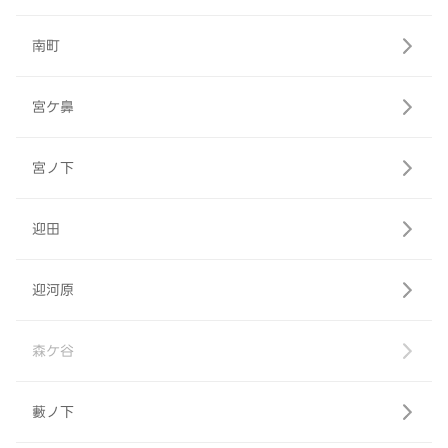
南町
宮ケ鼻
宮ノ下
迎田
迎河原
森ケ谷
藪ノ下