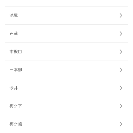
池尻
石蔵
市殿口
一本柳
今井
梅ケ下
梅ケ嶋