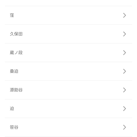
窪
久保田
蔵ノ段
桑迫
源助谷
迫
笹谷