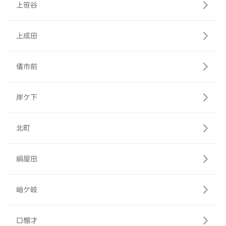
上笹谷
上成田
儀市前
岸ケ下
北町
絹屋田
岫ケ岐
口棚才