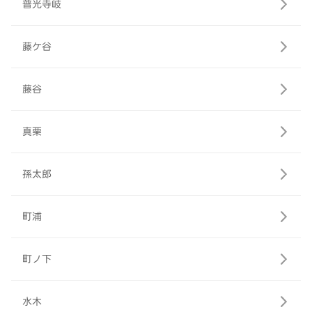
普光寺岐
藤ケ谷
藤谷
真栗
孫太郎
町浦
町ノ下
水木