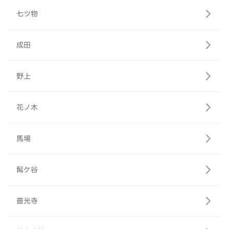
七ツ物
成田
野上
花ノ木
馬場
髯ケ谷
普光寺