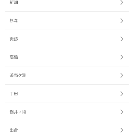
新畑
杉森
諏訪
高橋
茶売ケ渕
丁田
鶴井ノ段
出合