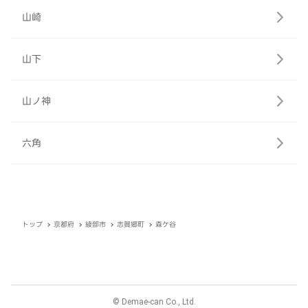
山崎
山下
山ノ神
六角
トップ
京都府
綾部市
志賀郷町
森ケ谷
© Demae-can Co., Ltd.