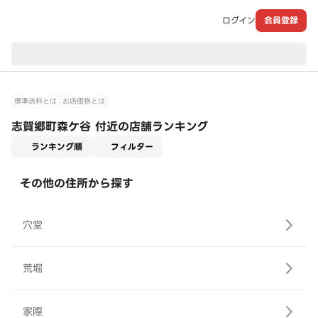
ログイン
会員登録
現在のお届け先：
標準送料とは
お店価格とは
志賀郷町森ケ谷 付近の店舗ランキング
適用なし
ランキング順
フィルター
その他の住所から探す
穴堂
荒堀
家際