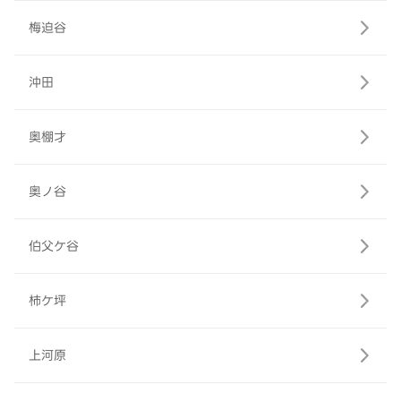
梅迫谷
沖田
奥棚才
奥ノ谷
伯父ケ谷
柿ケ坪
上河原