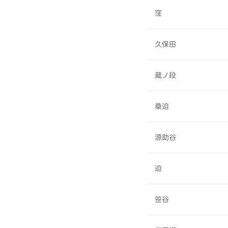
窪
久保田
蔵ノ段
桑迫
源助谷
迫
笹谷