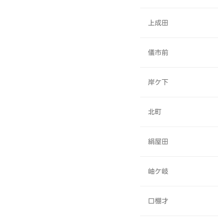
上成田
儀市前
岸ケ下
北町
絹屋田
岫ケ岐
口棚才