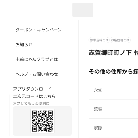
現在のお届け先：
クーポン・キャンペーン
標準送料とは
お店価格とは
お知らせ
志賀郷町町ノ下 
出前にゃんクラブとは
その他の住所から
ヘルプ・お問い合わせ
アプリダウンロード
穴堂
二次元コードはこちら
アプリでもっと便利に
荒堀
家際