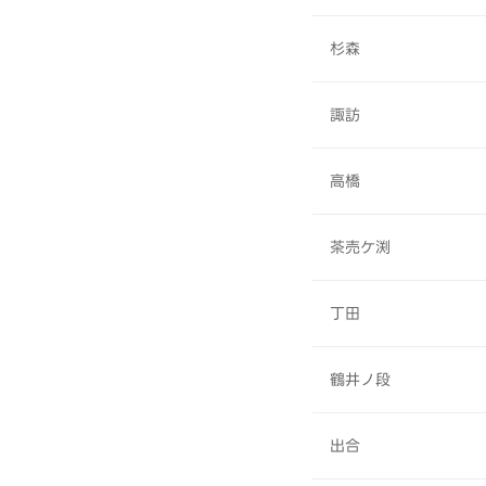
杉森
諏訪
高橋
茶売ケ渕
丁田
鶴井ノ段
出合