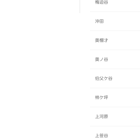
梅迫谷
沖田
奥棚才
奥ノ谷
伯父ケ谷
柿ケ坪
上河原
上笹谷