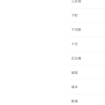
三反畑
下町
下河原
十代
正伝庵
城坂
城本
新畑