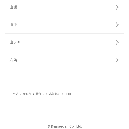
山崎
山下
山ノ神
六角
トップ
京都府
綾部市
志賀郷町
丁田
© Demae-can Co., Ltd.