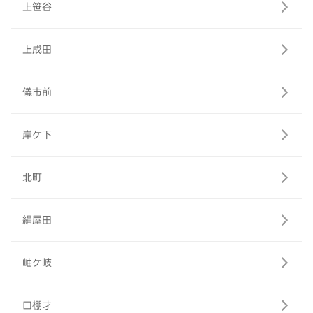
上笹谷
上成田
儀市前
岸ケ下
北町
絹屋田
岫ケ岐
口棚才