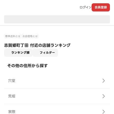
ログイン
会員登録
現在のお届け先：
標準送料とは
お店価格とは
志賀郷町丁田 付近の店舗ランキング
適用なし
ランキング順
フィルター
その他の住所から探す
穴堂
荒堀
家際