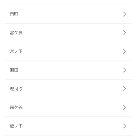
南町
宮ケ鼻
宮ノ下
迎田
迎河原
森ケ谷
藪ノ下