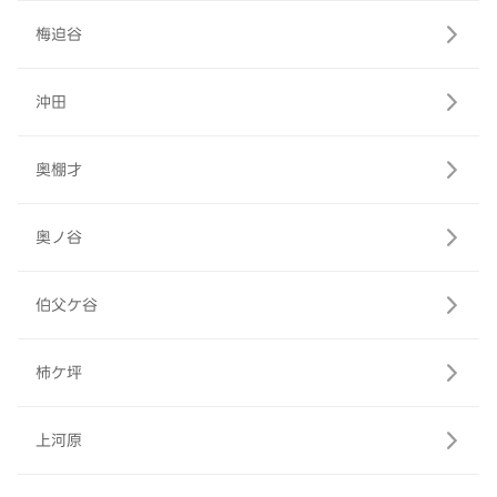
梅迫谷
沖田
奥棚才
奥ノ谷
伯父ケ谷
柿ケ坪
上河原