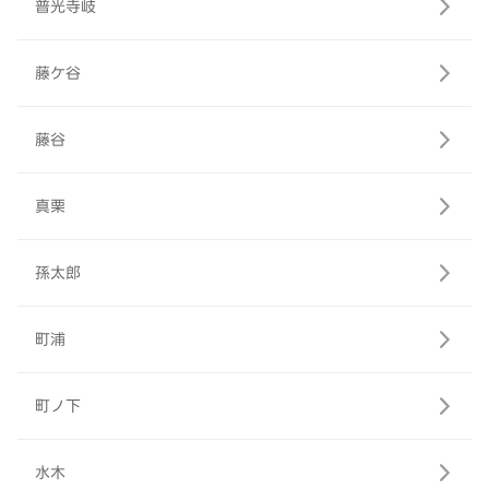
普光寺岐
藤ケ谷
藤谷
真栗
孫太郎
町浦
町ノ下
水木