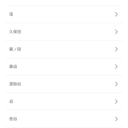
窪
久保田
蔵ノ段
桑迫
源助谷
迫
笹谷