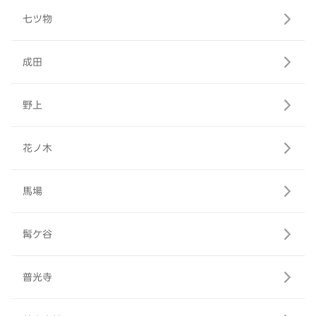
七ツ物
成田
野上
花ノ木
馬場
髯ケ谷
普光寺