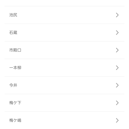
池尻
石蔵
市殿口
一本柳
今井
梅ケ下
梅ケ嶋