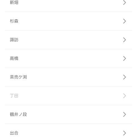
新畑
杉森
諏訪
高橋
茶売ケ渕
丁田
鶴井ノ段
出合