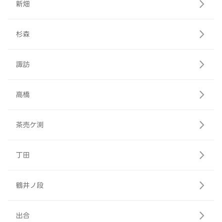
新畑
杉森
諏訪
高橋
茶売ケ渕
丁田
鶴井ノ段
出合