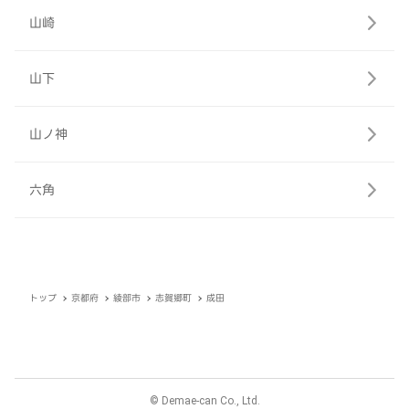
山崎
山下
山ノ神
六角
トップ
京都府
綾部市
志賀郷町
成田
© Demae-can Co., Ltd.