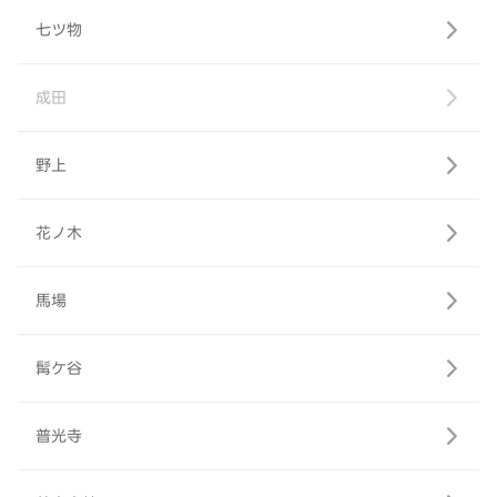
七ツ物
成田
野上
花ノ木
馬場
髯ケ谷
普光寺