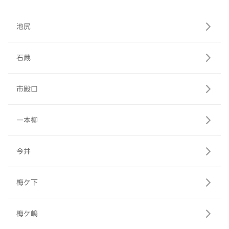
池尻
石蔵
市殿口
一本柳
今井
梅ケ下
梅ケ嶋