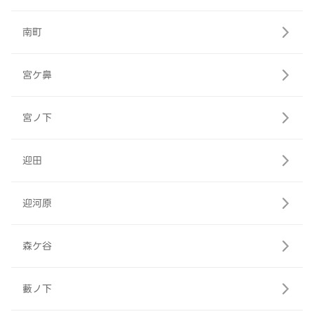
南町
宮ケ鼻
宮ノ下
迎田
迎河原
森ケ谷
藪ノ下