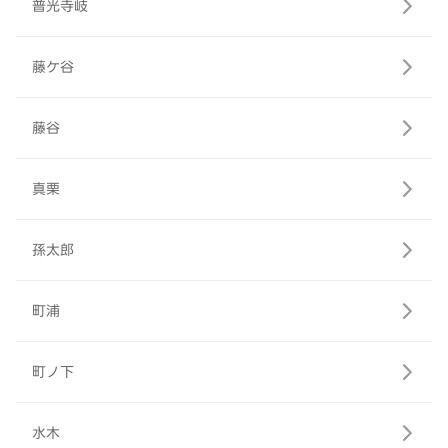
普光寺岐
藤ケ谷
藤谷
真栗
孫太郎
町浦
町ノ下
水木