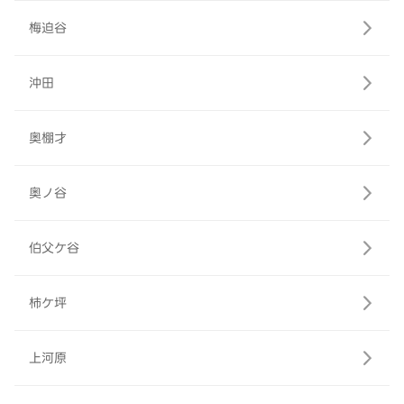
梅迫谷
沖田
奥棚才
奥ノ谷
伯父ケ谷
柿ケ坪
上河原