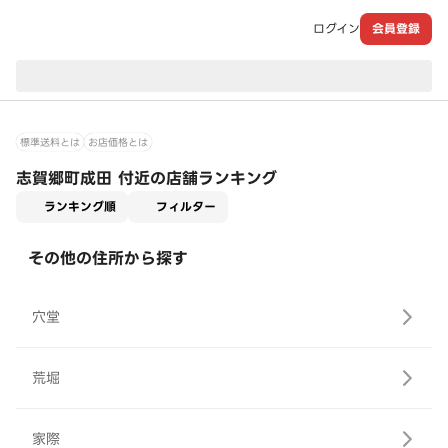
ログイン
会員登録
現在のお届け先：
標準送料とは
お店価格とは
志賀郷町成田 付近の店舗ランキング
適用なし
ランキング順
フィルター
その他の住所から探す
穴堂
荒堀
家際