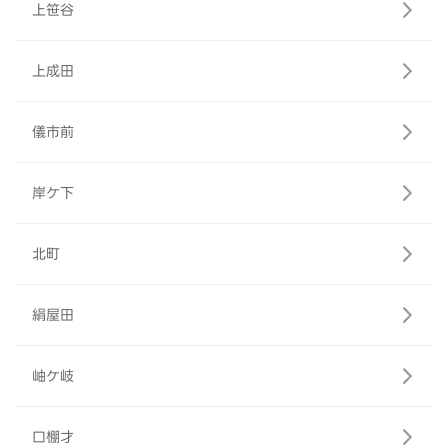
上笹谷
上成田
儀市前
岸ケ下
北町
絹屋田
岫ケ岐
口棚才