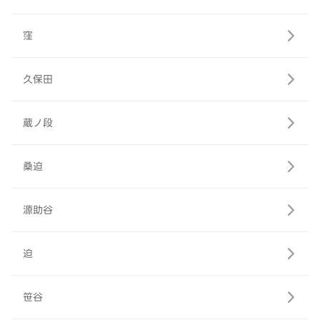
窪
久保田
蔵ノ段
桑迫
源助谷
迫
笹谷