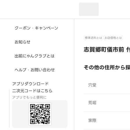
現在のお届け先：
クーポン・キャンペーン
標準送料とは
お店価格とは
お知らせ
志賀郷町儀市前 
出前にゃんクラブとは
その他の住所から
ヘルプ・お問い合わせ
アプリダウンロード
穴堂
二次元コードはこちら
アプリでもっと便利に
荒堀
家際