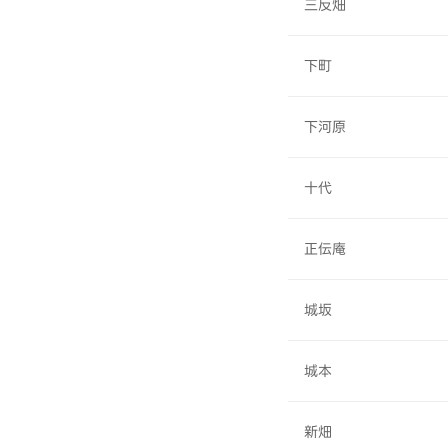
三反畑
下町
下河原
十代
正伝庵
城坂
城本
新畑