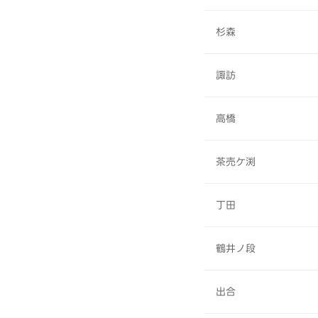
杉森
諏訪
高橋
茶売ケ渕
丁田
鶴井ノ段
出合