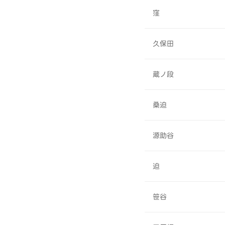
窪
久保田
蔵ノ段
桑迫
源助谷
迫
笹谷