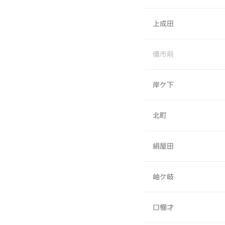
上成田
儀市前
岸ケ下
北町
絹屋田
岫ケ岐
口棚才