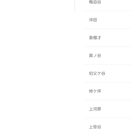
梅迫谷
沖田
奥棚才
奥ノ谷
伯父ケ谷
柿ケ坪
上河原
上笹谷