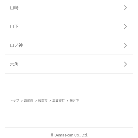
山崎
山下
山ノ神
六角
トップ
京都府
綾部市
志賀郷町
梅ケ下
© Demae-can Co., Ltd.