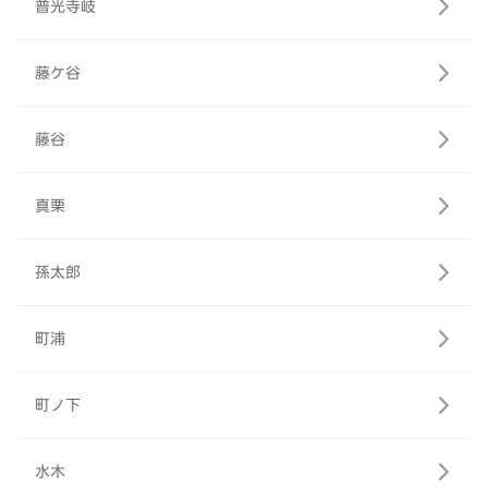
普光寺岐
藤ケ谷
藤谷
真栗
孫太郎
町浦
町ノ下
水木