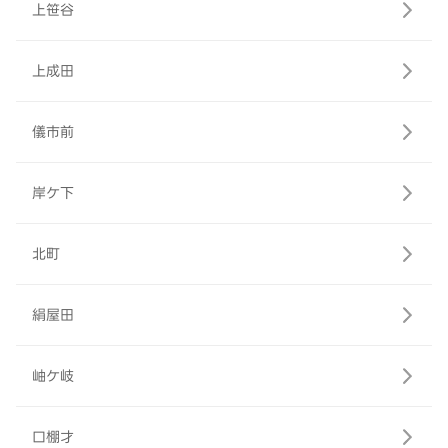
上笹谷
上成田
儀市前
岸ケ下
北町
絹屋田
岫ケ岐
口棚才