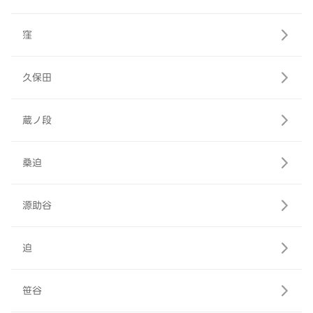
窪
久保田
蔵ノ段
桑迫
源助谷
迫
笹谷