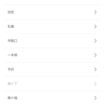
池尻
石蔵
市殿口
一本柳
今井
梅ケ下
梅ケ嶋