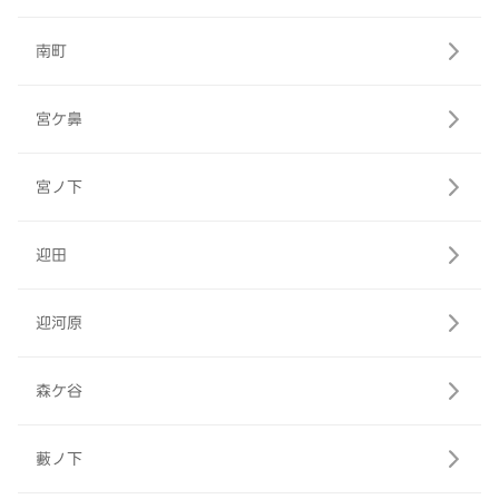
南町
宮ケ鼻
宮ノ下
迎田
迎河原
森ケ谷
藪ノ下