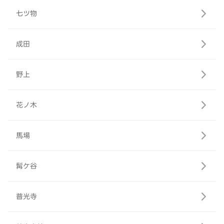
七ツ物
成田
野上
花ノ木
馬場
髯ケ谷
普光寺