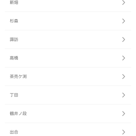
新畑
杉森
諏訪
高橋
茶売ケ渕
丁田
鶴井ノ段
出合