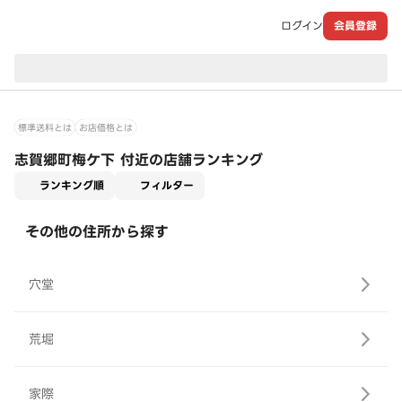
ログイン
会員登録
現在のお届け先：
標準送料とは
お店価格とは
志賀郷町梅ケ下 付近の店舗ランキング
適用なし
ランキング順
フィルター
その他の住所から探す
穴堂
荒堀
家際