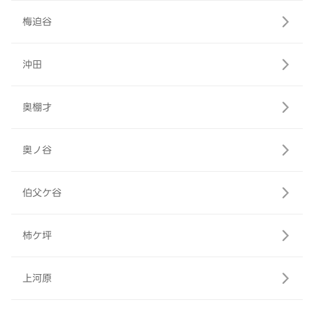
梅迫谷
沖田
奥棚才
奥ノ谷
伯父ケ谷
柿ケ坪
上河原